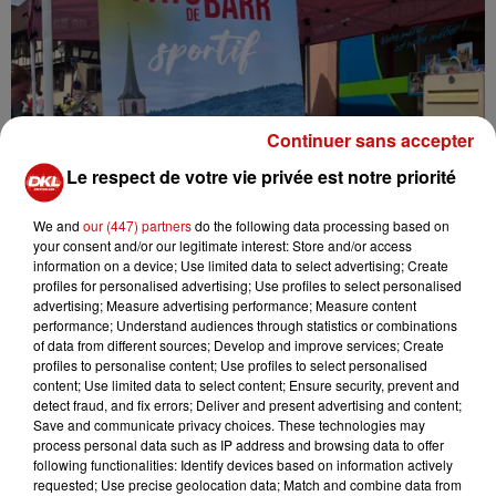
Continuer sans accepter
Le respect de votre vie privée est notre priorité
We and
our (447) partners
do the following data processing based on
your consent and/or our legitimate interest: Store and/or access
information on a device; Use limited data to select advertising; Create
profiles for personalised advertising; Use profiles to select personalised
advertising; Measure advertising performance; Measure content
performance; Understand audiences through statistics or combinations
of data from different sources; Develop and improve services; Create
LE PAYS DE BARR AU SLOWUP
profiles to personalise content; Use profiles to select personalised
Il a échappé aux averses orageuses. Le slowUp Alsace a
content; Use limited data to select content; Ensure security, prevent and
retrouvé son public hier sur la route des vins.
detect fraud, and fix errors; Deliver and present advertising and content;
Save and communicate privacy choices. These technologies may
process personal data such as IP address and browsing data to offer
following functionalities: Identify devices based on information actively
requested; Use precise geolocation data; Match and combine data from