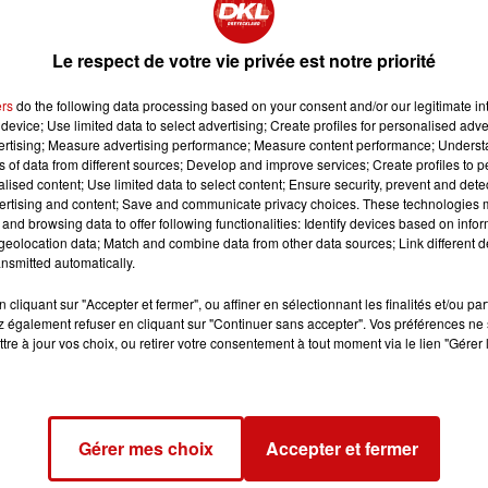
s. Il y a deux organisatrices, Christine Schaefer-Ott et
, qui choisissent les exposants, qui choisissent les
semble, c'est un tout. Le jardin et l'exposition et les
Le respect de votre vie privée est notre priorité
ravail d'équipe."
ers
do the following data processing based on your consent and/or our legitimate int
nche : 39, rue du 19 novembre. Plus d'une trentaine
device; Use limited data to select advertising; Create profiles for personalised adver
 jardins qui participent.
vertising; Measure advertising performance; Measure content performance; Unders
ns of data from different sources; Develop and improve services; Create profiles to 
alised content; Use limited data to select content; Ensure security, prevent and detect
ertising and content; Save and communicate privacy choices. These technologies
and browsing data to offer following functionalities: Identify devices based on infor
eolocation data; Match and combine data from other data sources; Link different de
nsmitted automatically.
cliquant sur "Accepter et fermer", ou affiner en sélectionnant les finalités et/ou pa
 également refuser en cliquant sur "Continuer sans accepter". Vos préférences ne 
tre à jour vos choix, ou retirer votre consentement à tout moment via le lien "Gérer 
Gérer mes choix
Accepter et fermer