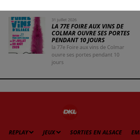
31 juillet 2026
LA 77E FOIRE AUX VINS DE
COLMAR OUVRE SES PORTES
PENDANT 10 JOURS
la 77e Foire aux vins de Colmar
ouvre ses portes pendant 10
jours
REPLAY
JEUX
SORTIES EN ALSACE
EM