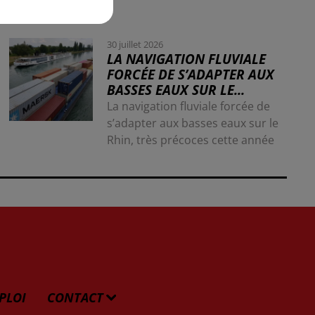
30 juillet 2026
LA NAVIGATION FLUVIALE
FORCÉE DE S’ADAPTER AUX
BASSES EAUX SUR LE...
La navigation fluviale forcée de
s’adapter aux basses eaux sur le
Rhin, très précoces cette année
PLOI
CONTACT