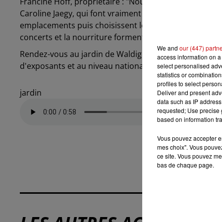
Francine Hoff, propriétaire : "Nous ne sommes pas seule
Caroline Jaegy, qui font vraiment un travail magnifique
emplacements puis choisissent les concerts. C'est un en
concerts et la nourriture forment tout. C'est un beau t
We and
our (447) partn
Rendez-vous au jardin de Waldighoffen samedi et dima
access information on a 
d'exposants et au niveau national, ce sont plus de 2000
select personalised ad
statistics or combinatio
profiles to select person
jardin
Deliver and present adv
data such as IP address 
requested; Use precise g
based on information tra
Vous pouvez accepter en 
mes choix". Vous pouvez
ce site. Vous pouvez met
bas de chaque page.