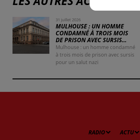
LES AUTRES ACTUALITÉS
31 juillet 2026
MULHOUSE : UN HOMME
CONDAMNÉ À TROIS MOIS
DE PRISON AVEC SURSIS...
Mulhouse : un homme condamné
à trois mois de prison avec sursis
pour un salut nazi
RADIO
ACTU