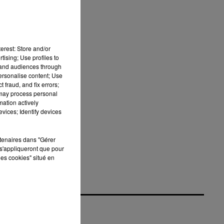
erest: Store and/or
tising; Use profiles to
tand audiences through
personalise content; Use
 fraud, and fix errors;
 may process personal
mation actively
vices; Identify devices
rtenaires dans "Gérer
s'appliqueront que pour
les cookies" situé en