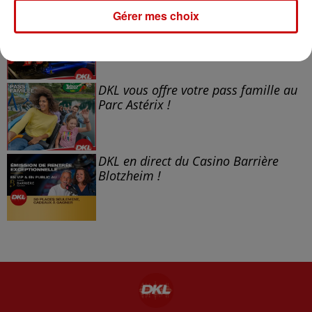
Gérer mes choix
Fin : 14 août 2026
DKL vous offre votre pass famille à la
Cité du Train !
DKL vous offre votre pass famille au
Parc Astérix !
DKL en direct du Casino Barrière
Blotzheim !