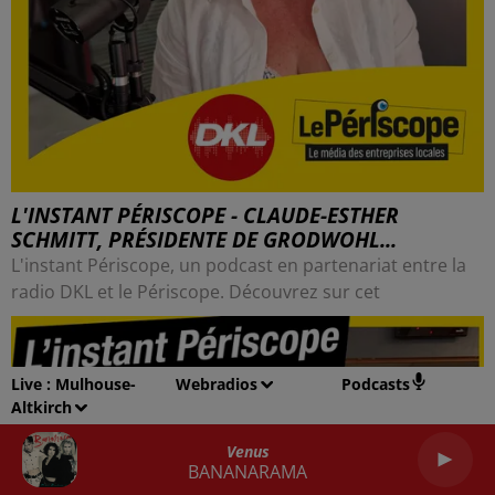
L'INSTANT PÉRISCOPE - CLAUDE-ESTHER
SCHMITT, PRÉSIDENTE DE GRODWOHL...
L'instant Périscope, un podcast en partenariat entre la
radio DKL et le Périscope. Découvrez sur cet
Live :
Mulhouse-
Webradios
Podcasts
Altkirch
Venus
BANANARAMA