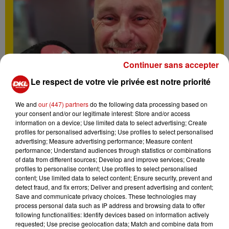
Continuer sans accepter
Le respect de votre vie privée est notre priorité
We and
our (447) partners
do the following data processing based on
your consent and/or our legitimate interest: Store and/or access
information on a device; Use limited data to select advertising; Create
profiles for personalised advertising; Use profiles to select personalised
advertising; Measure advertising performance; Measure content
performance; Understand audiences through statistics or combinations
of data from different sources; Develop and improve services; Create
profiles to personalise content; Use profiles to select personalised
L'INSTANT PÉRISCOPE - STÉPHANE CHOLLET,
content; Use limited data to select content; Ensure security, prevent and
GÉRANT DE SC-FOCUS
detect fraud, and fix errors; Deliver and present advertising and content;
Save and communicate privacy choices. These technologies may
L'instant Périscope, un podcast en partenariat entre la
process personal data such as IP address and browsing data to offer
radio DKL et le Périscope. Découvrez-en plus
following functionalities: Identify devices based on information actively
requested; Use precise geolocation data; Match and combine data from