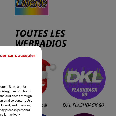
TOUTES LES
WEBRADIOS
uer sans accepter
erest: Store and/or
tising; Use profiles to
tand audiences through
personalise content; Use
Webradio Noël
DKL FLASHBACK 80
 fraud, and fix errors;
 may process personal
mation actively