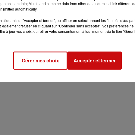
eolocation data; Match and combine data from other data sources; Link different de
ROARD
nsmitted automatically.
cliquant sur "Accepter et fermer", ou affiner en sélectionnant les finalités et/ou pa
 également refuser en cliquant sur "Continuer sans accepter". Vos préférences ne 
tre à jour vos choix, ou retirer votre consentement à tout moment via le lien "Gérer 
Gérer mes choix
Accepter et fermer