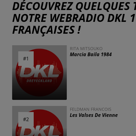
DÉCOUVREZ QUELQUES 
NOTRE WEBRADIO DKL 
FRANÇAISES !
RITA MITSOUKO
Marcia Baila 1984
#1
#1
FELDMAN FRANCOIS
Les Valses De Vienne
#2
#2