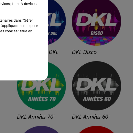
vices; Identify devices
rtenaires dans "Gérer
s'appliqueront que pour
les cookies" situé en
Générations DKL
DKL Disco
DKL Années 70'
DKL Années 60'