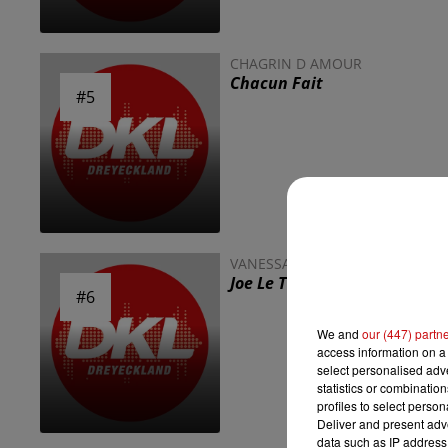
CHAGRIN D AMOUR
Chacun Fait
#5
#5
VANESSA PARADI
Joe Le Taxi
#6
#6
We and
our (447) partn
access information on a 
select personalised ad
statistics or combinatio
profiles to select person
Deliver and present adv
data such as IP address 