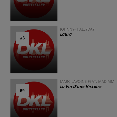
JOHNNY- HALLYDAY
Laura
#3
#3
MARC LAVOINE FEAT. MADIMMI
La Fin D'une Histoire
#4
#4