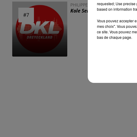
requested; Use precise g
PHILIPPE LAVIL & JOCELYNE BE
based on information tra
Kole Sere
#7
#7
Vous pouvez accepter en 
mes choix". Vous pouvez
ce site. Vous pouvez met
bas de chaque page.