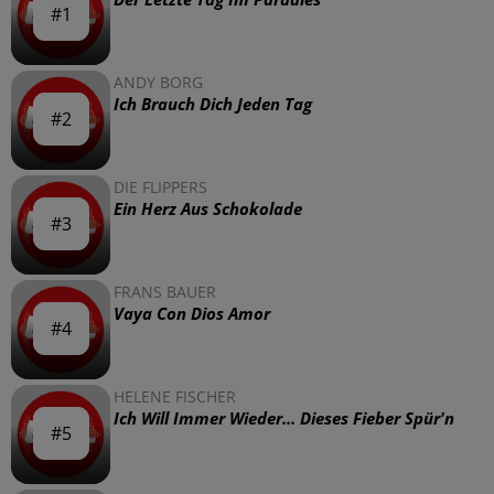
#1
#1
ANDY BORG
Ich Brauch Dich Jeden Tag
#2
#2
DIE FLIPPERS
Ein Herz Aus Schokolade
#3
#3
FRANS BAUER
Vaya Con Dios Amor
#4
#4
HELENE FISCHER
Ich Will Immer Wieder... Dieses Fieber Spür'n
#5
#5