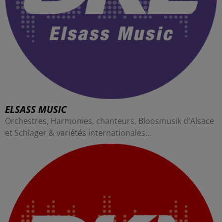
ELSASS MUSIC
Orchestres, Harmonies, chanteurs, Bloosmusik d'Alsace
et Schlager & variétés internationales...