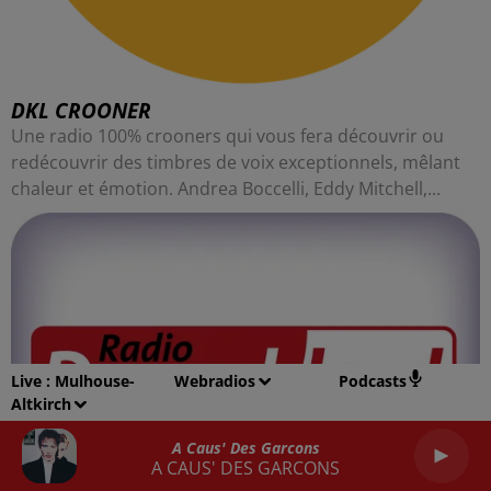
DKL CROONER
Une radio 100% crooners qui vous fera découvrir ou
redécouvrir des timbres de voix exceptionnels, mêlant
chaleur et émotion. Andrea Boccelli, Eddy Mitchell,...
Live :
Mulhouse-
Webradios
Podcasts
Altkirch
A Caus' Des Garcons
A CAUS' DES GARCONS