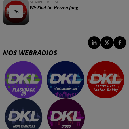
SEMINO ROSSI
Wir Sind Im Herzen Jung
#6
#6
NOS WEBRADIOS