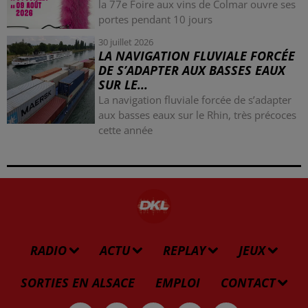
la 77e Foire aux vins de Colmar ouvre ses
portes pendant 10 jours
30 juillet 2026
LA NAVIGATION FLUVIALE FORCÉE
DE S’ADAPTER AUX BASSES EAUX
SUR LE...
La navigation fluviale forcée de s’adapter
aux basses eaux sur le Rhin, très précoces
cette année
RADIO
ACTU
REPLAY
JEUX
SORTIES EN ALSACE
EMPLOI
CONTACT