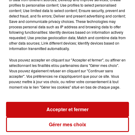
Malgré sa capacité de 400 000 tonnes de ciment
profiles to personalise content; Use profiles to select personalised
annuelles, Altkirch est considérée comme une petite
content; Use limited data to select content; Ensure security, prevent and
detect fraud, and fix errors; Deliver and present advertising and content;
cimenterie qui est entrée dans un monde nouveau, celui
Save and communicate privacy choices. These technologies may
de la décarbonation. L'usine est à la croisée des
process personal data such as IP address and browsing data to offer
chemins. Le ciment qu'elle sort aujourd'hui ne sera plus
following functionalities: Identify devices based on information actively
requested; Use precise geolocation data; Match and combine data from
vendable en 2030. Il faut donc le réinventer. Bruno
other data sources; Link different devices; Identify devices based on
Guillouet, co-directeur en charge du quotidien et des
information transmitted automatically.
évolutions stratégiques : "C'est lié à l'évolution des
normes de la construction, la RE2020 qui conduit à une
Vous pouvez accepter en cliquant sur "Accepter et fermer", ou affiner en
sélectionnant les finalités et/ou partenaires dans "Gérer mes choix".
évolution des ciments, propre à la construction en
Vous pouvez également refuser en cliquant sur "Continuer sans
France et en Europe. Il faut que nous fassions évoluer
accepter". Vos préférences ne s'appliqueront que pour ce site. Vous
nos produits pour rester dans l'air du temps, dans les
pouvez mettre à jour vos choix, ou retirer votre consentement à tout
moment via le lien "Gérer les cookies" situé en bas de chaque page.
produits que demanderont nos clients, liés à l'évolution
normative."
Accepter et fermer
holcim altkirch
Gérer mes choix