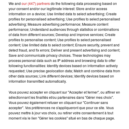
We and
our (447) partners
do the following data processing based on
Les Mulhousiens ont été invités depuis à participer à des
your consent and/or our legitimate interest: Store and/or access
ateliers. Le plus fréquenté portait sur la mise en lumière
information on a device; Use limited data to select advertising; Create
des fresques. Une dizaine le sont aujourd'hui. Elles
profiles for personalised advertising; Use profiles to select personalised
advertising; Measure advertising performance; Measure content
seront 60 à terme. Le plan lumière aura permis de se
performance; Understand audiences through statistics or combinations
mettre aux normes d'éclairement hauteur des mâts,
of data from different sources; Develop and improve services; Create
intensités, surfaces.
profiles to personalise content; Use profiles to select personalised
content; Use limited data to select content; Ensure security, prevent and
Claudine Boni Da Silva, maire adjointe : "On est tenu
detect fraud, and fix errors; Deliver and present advertising and content;
Save and communicate privacy choices. These technologies may
d'assurer la sécurité des biens et des personnes et c'est
process personal data such as IP address and browsing data to offer
à ce titre-là que le maire de Mulhouse n'a jamais
following functionalities: Identify devices based on information actively
souhaité éteindre complètement l'éclairage public à
requested; Use precise geolocation data; Match and combine data from
other data sources; Link different devices; Identify devices based on
Mulhouse. Mais d'aller sur des niveaux d'éclairement
information transmitted automatically.
différents entre le fait que l'on se situe sur des voies
principales ou sur des quartiers résidentiels où
Vous pouvez accepter en cliquant sur "Accepter et fermer", ou affiner en
sélectionnant les finalités et/ou partenaires dans "Gérer mes choix".
l'intensité lumineuse n'est pas forcément la même, et
Vous pouvez également refuser en cliquant sur "Continuer sans
toutes les études d'éclairement lors du changement des
accepter". Vos préférences ne s'appliqueront que pour ce site. Vous
lampadaires ont été faites dans ce sens là pour apporter
pouvez mettre à jour vos choix, ou retirer votre consentement à tout
moment via le lien "Gérer les cookies" situé en bas de chaque page.
le maximum de confort à l'usager."
Enfin, c'est un nouvel éclairage sur la biodiversité. La