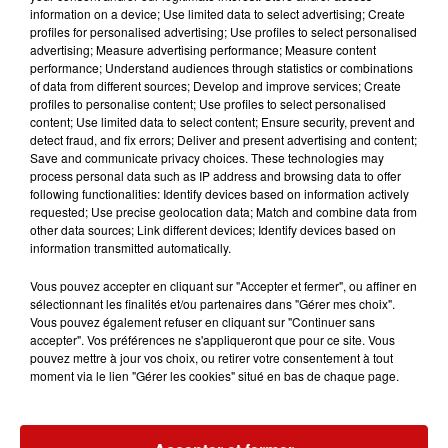
information on a device; Use limited data to select advertising; Create
profiles for personalised advertising; Use profiles to select personalised
advertising; Measure advertising performance; Measure content
performance; Understand audiences through statistics or combinations
of data from different sources; Develop and improve services; Create
profiles to personalise content; Use profiles to select personalised
content; Use limited data to select content; Ensure security, prevent and
detect fraud, and fix errors; Deliver and present advertising and content;
Save and communicate privacy choices. These technologies may
process personal data such as IP address and browsing data to offer
following functionalities: Identify devices based on information actively
requested; Use precise geolocation data; Match and combine data from
other data sources; Link different devices; Identify devices based on
15 décembre 2025
information transmitted automatically.
RESPONSABLE PFT (F/H) CARREFOUR 68110
ILLZACH
Vous pouvez accepter en cliquant sur "Accepter et fermer", ou affiner en
sélectionnant les finalités et/ou partenaires dans "Gérer mes choix".
Vous pouvez également refuser en cliquant sur "Continuer sans
accepter". Vos préférences ne s'appliqueront que pour ce site. Vous
pouvez mettre à jour vos choix, ou retirer votre consentement à tout
moment via le lien "Gérer les cookies" situé en bas de chaque page.