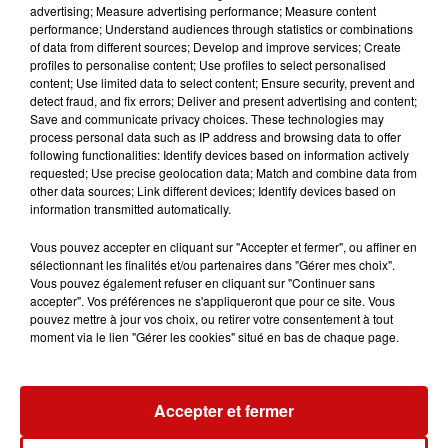
advertising; Measure advertising performance; Measure content
Le 26 novembre 2026 de 20h30 à 23h59
performance; Understand audiences through statistics or combinations
JEANFI JANSSENS FESTIVAL DE L'HUMOUR
of data from different sources; Develop and improve services; Create
COLMAR
profiles to personalise content; Use profiles to select personalised
content; Use limited data to select content; Ensure security, prevent and
detect fraud, and fix errors; Deliver and present advertising and content;
Save and communicate privacy choices. These technologies may
process personal data such as IP address and browsing data to offer
following functionalities: Identify devices based on information actively
requested; Use precise geolocation data; Match and combine data from
other data sources; Link different devices; Identify devices based on
information transmitted automatically.
Vous pouvez accepter en cliquant sur "Accepter et fermer", ou affiner en
sélectionnant les finalités et/ou partenaires dans "Gérer mes choix".
Vous pouvez également refuser en cliquant sur "Continuer sans
accepter". Vos préférences ne s'appliqueront que pour ce site. Vous
pouvez mettre à jour vos choix, ou retirer votre consentement à tout
moment via le lien "Gérer les cookies" situé en bas de chaque page.
Accepter et fermer
Le 27 novembre 2026 de 20h30 à 23h59
VÉRINO RODÉO FESTIVAL DE L'HUMOUR