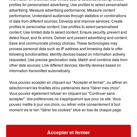
profiles for personalised advertising; Use profiles to select personalised
Le 24 novembre 2026 de 20h30 à 23h58
advertising; Measure advertising performance; Measure content
THOMAS MARTY FESTIVAL DE L'HUMOUR
performance; Understand audiences through statistics or combinations
COLMAR
of data from different sources; Develop and improve services; Create
profiles to personalise content; Use profiles to select personalised
content; Use limited data to select content; Ensure security, prevent and
detect fraud, and fix errors; Deliver and present advertising and content;
Save and communicate privacy choices. These technologies may
process personal data such as IP address and browsing data to offer
following functionalities: Identify devices based on information actively
requested; Use precise geolocation data; Match and combine data from
other data sources; Link different devices; Identify devices based on
information transmitted automatically.
Vous pouvez accepter en cliquant sur "Accepter et fermer", ou affiner en
sélectionnant les finalités et/ou partenaires dans "Gérer mes choix".
Vous pouvez également refuser en cliquant sur "Continuer sans
accepter". Vos préférences ne s'appliqueront que pour ce site. Vous
pouvez mettre à jour vos choix, ou retirer votre consentement à tout
moment via le lien "Gérer les cookies" situé en bas de chaque page.
Le 25 novembre 2026 de 20h30 à 23h59
Accepter et fermer
MARINE LEONARDI FESTIVAL DE L'HUMOUR