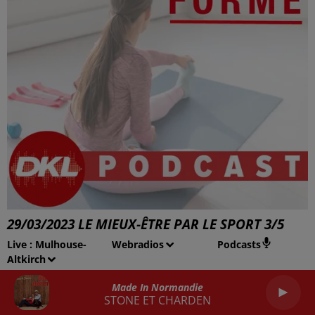
29/03/2023 LE MIEUX-ÊTRE PAR LE SPORT 3/5
Se détendre pour réduire le stress
Live :
Mulhouse-
Webradios
Podcasts
Altkirch
Made In Normandie
STONE ET CHARDEN