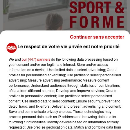
Continuer sans accepter
Le respect de votre vie privée est notre priorité
We and
our (447) partners
do the following data processing based on
your consent and/or our legitimate interest: Store and/or access
information on a device; Use limited data to select advertising; Create
profiles for personalised advertising; Use profiles to select personalised
advertising; Measure advertising performance; Measure content
performance; Understand audiences through statistics or combinations
of data from different sources; Develop and improve services; Create
profiles to personalise content; Use profiles to select personalised
content; Use limited data to select content; Ensure security, prevent and
detect fraud, and fix errors; Deliver and present advertising and content;
Save and communicate privacy choices. These technologies may
20/04/2023 MIEUX VIVRE AVEC LA MALADIE DE
process personal data such as IP address and browsing data to offer
PARKINSON 4/5
following functionalities: Identify devices based on information actively
Les quinquas atteints de Parkinson
requested; Use precise geolocation data; Match and combine data from