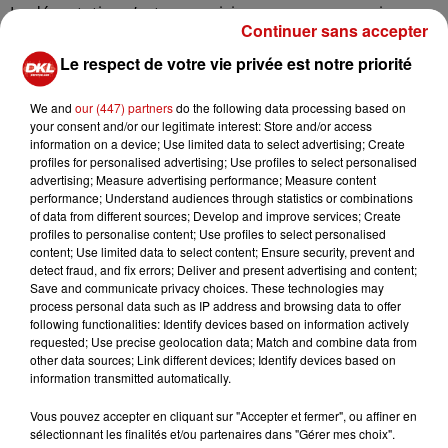
La dégustation s’est poursuivie par une comparaison
Continuer sans accepter
avec un crémant du même lot, conservé classiquement
en cave depuis quatre ans. Pour Serge Dubs, Meilleur
Le respect de votre vie privée est notre priorité
Sommelier du Monde en 1989 et sommelier de l’Auberge
de l’Ill (deux étoiles Michelin), les deux vins sont
We and
our (447) partners
do the following data processing based on
your consent and/or our legitimate interest: Store and/or access
remarquables, mais différents. "Le crémant immergé se
information on a device; Use limited data to select advertising; Create
distingue par son côté frais, vif et printanier. Il séduit par
profiles for personalised advertising; Use profiles to select personalised
sa jeunesse et sa facilité à être dégusté", commente-t-il.
advertising; Measure advertising performance; Measure content
performance; Understand audiences through statistics or combinations
À l’inverse, celui vieilli en cave développe "plus de
of data from different sources; Develop and improve services; Create
complexité, de rondeur et une profondeur qui témoigne
profiles to personalise content; Use profiles to select personalised
d’un vieillissement plus avancé mais tout aussi
content; Use limited data to select content; Ensure security, prevent and
detect fraud, and fix errors; Deliver and present advertising and content;
qualitatif."
Save and communicate privacy choices. These technologies may
process personal data such as IP address and browsing data to offer
Les 22 bouteilles restantes seront désormais confiées à
following functionalities: Identify devices based on information actively
l’université de Reims dans le cadre d’un projet de
requested; Use precise geolocation data; Match and combine data from
recherche scientifique mené avec l’INRAE (Institut
other data sources; Link different devices; Identify devices based on
information transmitted automatically.
national de recherche pour l’agriculture, l’alimentation
et l’environnement). L’objectif est d’analyser l’évolution
Vous pouvez accepter en cliquant sur "Accepter et fermer", ou affiner en
chimique et organoleptique de ce vin effervescent élevé
sélectionnant les finalités et/ou partenaires dans "Gérer mes choix".