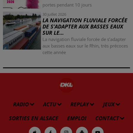
portes pendant 10 jours
30 juillet 2026
LA NAVIGATION FLUVIALE FORCÉE
DE S’ADAPTER AUX BASSES EAUX
SUR LE...
La navigation fluviale forcée de s’adapter
aux basses eaux sur le Rhin, très précoces
cette année
RADIO
ACTU
REPLAY
JEUX
SORTIES EN ALSACE
EMPLOI
CONTACT