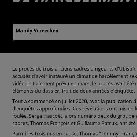
Publié : 2 juin 2025 à 6h00 - Modifié : 2 juin 2025 à 
Mandy Vereecken
Le procès de trois anciens cadres dirigeants d’Ubisoft 
accusés d’avoir instauré un climat de harcèlement sex
vidéo. Initialement prévu en mars, le procès avait ét
éléments du dossier, fruit de deux années d’enquête.
Tout a commencé en juillet 2020, avec la publication 
d’enquêtes approfondies. Ces révélations ont mis en l
foulée, Serge Hascoët, alors numéro deux du groupe et 
cadres, Thomas François et Guillaume Patrux, ont été 
Parmi les trois mis en cause, Thomas "Tommy" Françoi