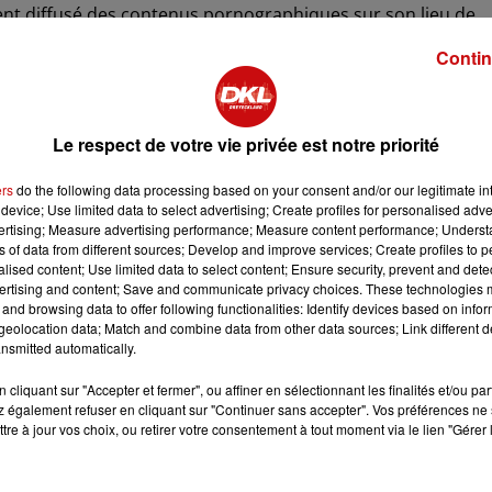
mment diffusé des contenus pornographiques sur son lieu de
t multiplié les remarques sexistes ou humiliantes envers ses
Contin
bles à du bizutage lui sont reprochés, comme avoir attach
 visage avec un marqueur.
uivi pour tentative d’agression sexuelle. Lors d’un événeme
Le respect de votre vie privée est notre priorité
 de force une salariée, retenue par d’autres collaborateurs.
ncourageait ses subordonnés à adopter des comportements
ers
do the following data processing based on your consent and/or our legitimate int
 pour les influencer.
device; Use limited data to select advertising; Create profiles for personalised adver
vertising; Measure advertising performance; Measure content performance; Unders
des propos et comportements à caractère sexuel inapproprié
ns of data from different sources; Develop and improve services; Create profiles to 
alised content; Use limited data to select content; Ensure security, prevent and detect
nt demandé à une collaboratrice musulmane, au lendemain
ertising and content; Save and communicate privacy choices. These technologies
e Daesh. Cette même employée retrouvait régulièrement sur s
and browsing data to offer following functionalities: Identify devices based on infor
n ou des aliments déposés pendant le ramadan.
eolocation data; Match and combine data from other data sources; Link different de
nsmitted automatically.
irector, est poursuivi pour harcèlement moral.
cliquant sur "Accepter et fermer", ou affiner en sélectionnant les finalités et/ou pa
nquête, beaucoup de victimes présumées ont renoncé à
 également refuser en cliquant sur "Continuer sans accepter". Vos préférences ne 
rie du jeu vidéo. Le procès est prévu pour durer toute la
tre à jour vos choix, ou retirer votre consentement à tout moment via le lien "Gérer 