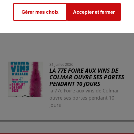
Gérer mes choix
Accepter et fermer
31 juillet 2026
LA 77E FOIRE AUX VINS DE
COLMAR OUVRE SES PORTES
PENDANT 10 JOURS
la 77e Foire aux vins de Colmar
ouvre ses portes pendant 10
jours