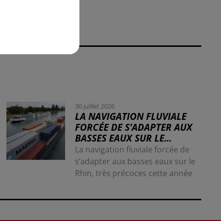
30 juillet 2026
LA NAVIGATION FLUVIALE
FORCÉE DE S’ADAPTER AUX
BASSES EAUX SUR LE...
La navigation fluviale forcée de
s’adapter aux basses eaux sur le
Rhin, très précoces cette année