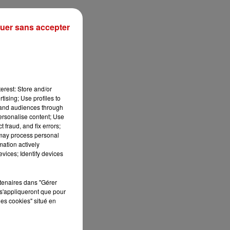
uer sans accepter
é
nt
erest: Store and/or
tising; Use profiles to
tand audiences through
,
personalise content; Use
 fraud, and fix errors;
 may process personal
on
mation actively
vices; Identify devices
rtenaires dans "Gérer
s'appliqueront que pour
les cookies" situé en