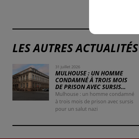
LES AUTRES ACTUALITÉS
31 juillet 2026
MULHOUSE : UN HOMME
CONDAMNÉ À TROIS MOIS
DE PRISON AVEC SURSIS...
Mulhouse : un homme condamné
à trois mois de prison avec sursis
pour un salut nazi