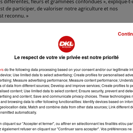
 différentes, fleurs et graminées confondues », explique-t-i
est de participer, de valoriser notre agriculture et nos
st reconnu. »
uction fourragère destinée aux bovins, la diversité florale, le
e. En 2024, Julie Diette, une éleveuse alsacienne, s’était
Contin
e performance remarquable sur l’ensemble de ces points. « 
échanger avec le public pour expliquer notre travail et les
Le respect de votre vie privée est notre priorité
poursuit. Les premières observations du jury sont
ers
do the following data processing based on your consent and/or our legitimate int
ès équilibré, avec la présence d’espèces patrimoniales »,
device; Use limited data to select advertising; Create profiles for personalised adver
e du jury. « On trouve notamment des plantes rares, comm
vertising; Measure advertising performance; Measure content performance; Unders
i que des orchidées. »
ns of data from different sources; Develop and improve services; Create profiles to 
alised content; Use limited data to select content; Ensure security, prevent and detect
on particulière aux fleurs de la prairie, en évaluant leur
ertising and content; Save and communicate privacy choices. These technologies
and browsing data to offer following functionalities: Identify devices based on infor
ur les abeilles, avec une densité florale exceptionnelle, sans
eolocation data; Match and combine data from other data sources; Link different de
n lieu idéal pour installer des ruches », affirme-t-il.
nsmitted automatically.
uis plusieurs années, alors que leur surface globale décline,
cliquant sur "Accepter et fermer", ou affiner en sélectionnant les finalités et/ou pa
pacité à stocker le carbone. Le réchauffement climatique
 également refuser en cliquant sur "Continuer sans accepter". Vos préférences ne 