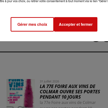
e le souligne l’Office français de la biodiversité.
tre à jour vos choix, ou retirer votre consentement à tout moment via le lien "Gérer 
ise précisément à valoriser « la richesse et la diversité des
 à l’échelle nationale. Dans la région Grand Est, les surfaces
 17 % entre 2000 et 2020, selon un rapport publié en 2022.
Gérer mes choix
Accepter et fermer
31 juillet 2026
LA 77E FOIRE AUX VINS DE
COLMAR OUVRE SES PORTES
PENDANT 10 JOURS
la 77e Foire aux vins de Colmar