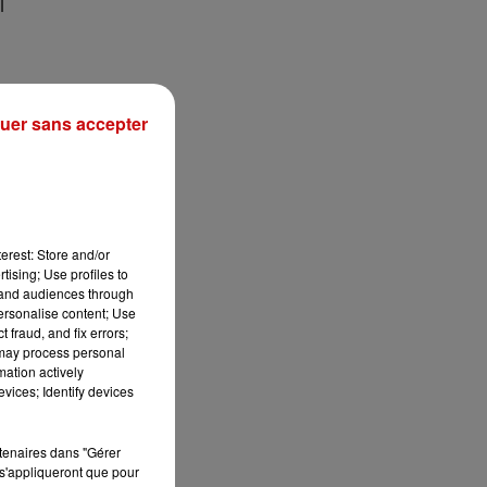
l
uer sans accepter
Ce
erest: Store and/or
tising; Use profiles to
e
tand audiences through
personalise content; Use
 fraud, and fix errors;
 may process personal
mation actively
vices; Identify devices
rtenaires dans "Gérer
s'appliqueront que pour