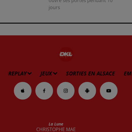
ouvre ses portes pendant 10
jours
REPLAY
JEUX
SORTIES EN ALSACE
EM
La Lune
CHRISTOPHE MAE