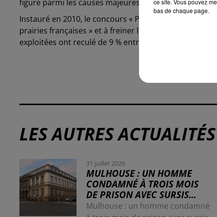
figure parmi les causes majeures de cette érosion, comm
ce site. Vous pouvez met
bas de chaque page.
Instauré en 2010, le concours « Prairies et parcours » v
prairies françaises » et à freiner leur déclin généralisé
exploitées ont reculé de 9 % entre 2010 et 2020, et de
LES AUTRES ACTUALITÉS
31 juillet 2026
MULHOUSE : UN HOMME
CONDAMNÉ À TROIS MOIS
DE PRISON AVEC SURSIS...
Mulhouse : un homme condamné