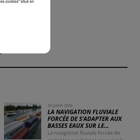
les cookies" situé en
30 juillet 2026
LA NAVIGATION FLUVIALE
FORCÉE DE S’ADAPTER AUX
BASSES EAUX SUR LE...
La navigation fluviale forcée de