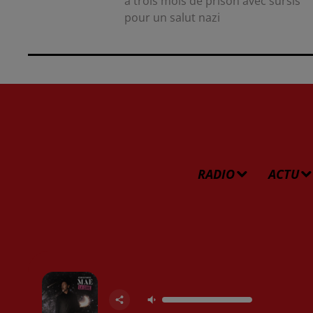
à trois mois de prison avec sursis
pour un salut nazi
RADIO
ACTU