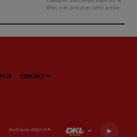
s’adapter aux basses eaux sur le
Rhin, très précoces cette année
PLOI
CONTACT
Mulhouse-Altkirch