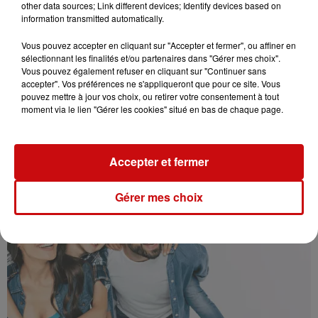
other data sources; Link different devices; Identify devices based on
information transmitted automatically.
Vous pouvez accepter en cliquant sur "Accepter et fermer", ou affiner en
sélectionnant les finalités et/ou partenaires dans "Gérer mes choix".
18/04/2023 THÉRAPIES POUR LES PARENTS 2/5
Vous pouvez également refuser en cliquant sur "Continuer sans
accepter". Vos préférences ne s'appliqueront que pour ce site. Vous
Programmation neuro-linguistique (PNL)
pouvez mettre à jour vos choix, ou retirer votre consentement à tout
moment via le lien "Gérer les cookies" situé en bas de chaque page.
Accepter et fermer
Gérer mes choix