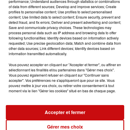
papa
maman
Parents
performance; Understand audiences through statistics or combinations
of data from different sources; Develop and improve services; Create
enfant
famille
enfants
profiles to personalise content; Use profiles to select personalised
content; Use limited data to select content; Ensure security, prevent and
parent
conseil
adolescents
detect fraud, and fix errors; Deliver and present advertising and content;
Save and communicate privacy choices. These technologies may
adolescent
parentalité
bébé
process personal data such as IP address and browsing data to offer
following functionalities: Identify devices based on information actively
éducation
bébés
lien parental
requested; Use precise geolocation data; Match and combine data from
other data sources; Link different devices; Identify devices based on
DKL - Cécilia Reichert
information transmitted automatically.
Donner des méthodes d'apprentissage à l'enfant
Vous pouvez accepter en cliquant sur "Accepter et fermer", ou affiner en
sélectionnant les finalités et/ou partenaires dans "Gérer mes choix".
Vous pouvez également refuser en cliquant sur "Continuer sans
0:00
2 min 6 sec
accepter". Vos préférences ne s'appliqueront que pour ce site. Vous
pouvez mettre à jour vos choix, ou retirer votre consentement à tout
moment via le lien "Gérer les cookies" situé en bas de chaque page.
12 mai 2023 - 2 min 6 sec
11/05/2023 LE RÔLE DE L'ÉDUCTATEUR DANS LES
Accepter et fermer
TROUBLES DU NEURO-DÉVELOPPEMENT 3/4
Gérer mes choix