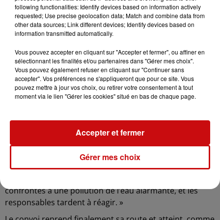
following functionalities: Identify devices based on information actively
sur divers enjeux liés à l’eau : pollution par les PFAS,
requested; Use precise geolocation data; Match and combine data from
impact de la viticulture, gestion en montagne… L’eau est
other data sources; Link different devices; Identify devices based on
désormais au cœur de nombreuses préoccupations.
information transmitted automatically.
« À Stocamine, le maire a tenté de nous empêcher de
Vous pouvez accepter en cliquant sur "Accepter et fermer", ou affiner en
passer par un arrêté », déplore Cécile Germain-Ecuer. «
sélectionnant les finalités et/ou partenaires dans "Gérer mes choix".
Ce site est l’un des pires en termes de menace pour la
Vous pouvez également refuser en cliquant sur "Continuer sans
accepter". Vos préférences ne s'appliqueront que pour ce site. Vous
nappe phréatique du Rhin, qui alimente sept millions de
pouvez mettre à jour vos choix, ou retirer votre consentement à tout
personnes à travers l’Europe. Nous voulions simplement
moment via le lien "Gérer les cookies" situé en bas de chaque page.
y faire une photo, mais cela montre à quel point ce sujet
reste tabou pour de nombreux élus. »
Elle poursuit : « Si la situation se dégrade, c’est en
Accepter et fermer
grande partie à cause des pressions exercées par
certains lobbys. Les décisions politiques privilégient
Gérer mes choix
encore trop souvent les intérêts économiques au
détriment de la santé publique. En Alsace, nous sommes
confrontés à une pollution de l’eau alarmante, et les
responsables tardent à réagir. »
Le convoi reprend finalement sa route et atteint, comme