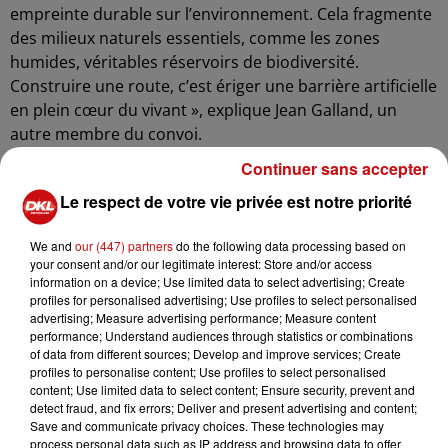
empreinte durable sur l’environnement. Cela fragmente
des milieux naturels essentiels, comme les zones
humides, véritables réservoirs de biodiversité.
Construire une route, c’est ériger une barrière artificielle
en plein cœur du vivant », explique Jean Galland, un
autre membre du convoi.
Continuer sans accepter
Cécile Germain-Ecuer, coorganisatrice du mouvement,
partage ce constat : « C’est une bataille que nous avons
Le respect de votre vie privée est notre priorité
perdue, mais cela ne doit pas nous démobiliser. Les
luttes à venir sont cruciales et nécessitent un
We and
our (447) partners
do the following data processing based on
engagement collectif fort. »
your consent and/or our legitimate interest: Store and/or access
information on a device; Use limited data to select advertising; Create
Également élue écologiste, elle souligne l’enjeu
profiles for personalised advertising; Use profiles to select personalised
fondamental : « L’eau est à la base de toute vie. Sans elle,
advertising; Measure advertising performance; Measure content
rien ne peut exister. Et aujourd’hui, les menaces qui
performance; Understand audiences through statistics or combinations
of data from different sources; Develop and improve services; Create
pèsent sur cette ressource sont nombreuses, ce qui
profiles to personalise content; Use profiles to select personalised
justifie pleinement la reconduction de ce convoi. »
content; Use limited data to select content; Ensure security, prevent and
detect fraud, and fix errors; Deliver and present advertising and content;
Au fil de ces trois journées à vélo, les participants ont
Save and communicate privacy choices. These technologies may
multiplié les haltes symboliques pour attirer l’attention
process personal data such as IP address and browsing data to offer