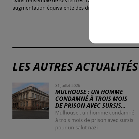
Dans l’ensemble de ses lettres, l’ancien président av
augmentation équivalente des droits de douane.
LES AUTRES ACTUALITÉS
31 juillet 2026
MULHOUSE : UN HOMME
CONDAMNÉ À TROIS MOIS
DE PRISON AVEC SURSIS...
Mulhouse : un homme condamné
à trois mois de prison avec sursis
pour un salut nazi