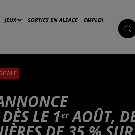
JEUX
SORTIES EN ALSACE
EMPLOI
LOCALE
 ANNONCE
DÈS LE 1ᵉʳ AOÛT, D
IÈRES DE 35 % SUR