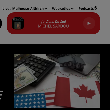
Live :
Mulhouse-Altkirch
Webradios
Podcasts
Je Viens Du Sud
MICHEL SARDOU
E