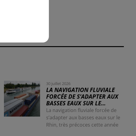
30 juillet 2026
LA NAVIGATION FLUVIALE
FORCÉE DE S’ADAPTER AUX
BASSES EAUX SUR LE...
La navigation fluviale forcée de
s’adapter aux basses eaux sur le
Rhin, très précoces cette année