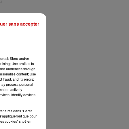
u
aux
uer sans accepter
it
es
erest: Store and/or
tising; Use profiles to
es
tand audiences through
personalise content; Use
 fraud, and fix errors;
 may process personal
mation actively
vices; Identify devices
rtenaires dans "Gérer
s'appliqueront que pour
les cookies" situé en