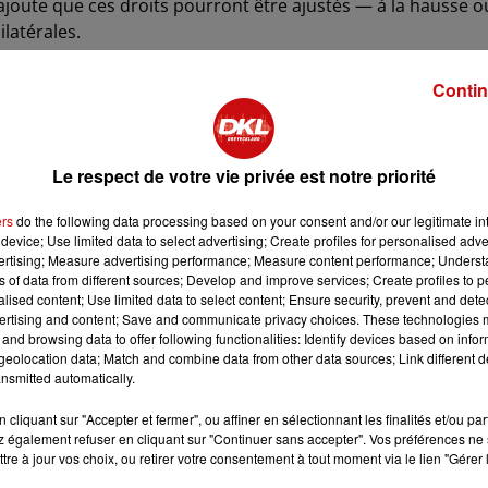
 Il ajoute que ces droits pourront être ajustés — à la hausse o
ilatérales.
ne, Trump souligne que ces nouvelles surtaxes s’ajoutent 
Contin
cier, l’aluminium et l’automobile — trois domaines dans
vers les États-Unis, son principal partenaire commercial.
aîne NBC, Donald Trump a indiqué qu’une lettre similaire sera
Le respect de votre vie privée est notre priorité
». « Je suis en discussion avec l’UE et le Canada. Ces lettr
écisé.
ers
do the following data processing based on your consent and/or our legitimate int
device; Use limited data to select advertising; Create profiles for personalised adver
ont reçu des messages similaires, principalement en Asie. L
vertising; Measure advertising performance; Measure content performance; Unders
me le Japon ou la Corée du Sud, jusqu’à 40 % pour certains
ns of data from different sources; Develop and improve services; Create profiles to 
alised content; Use limited data to select content; Ensure security, prevent and detect
ertising and content; Save and communicate privacy choices. These technologies
oumis à un droit de douane de seulement 10 %, verra ses
and browsing data to offer following functionalities: Identify devices based on infor
eolocation data; Match and combine data from other data sources; Link different de
x poursuites engagées contre l’ex-président Jair Bolsonaro,
nsmitted automatically.
éfaite électorale face à Lula.
cliquant sur "Accepter et fermer", ou affiner en sélectionnant les finalités et/ou pa
t, ces surtaxes avaient été repoussées. Un décret signé en
 également refuser en cliquant sur "Continuer sans accepter". Vos préférences ne 
en application au 1er août.
tre à jour vos choix, ou retirer votre consentement à tout moment via le lien "Gérer 