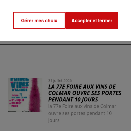
ertit que toute mesure de rétorsion entraînera une
Gérer mes choix
Accepter et fermer
31 juillet 2026
LA 77E FOIRE AUX VINS DE
COLMAR OUVRE SES PORTES
PENDANT 10 JOURS
la 77e Foire aux vins de Colmar
ouvre ses portes pendant 10
jours