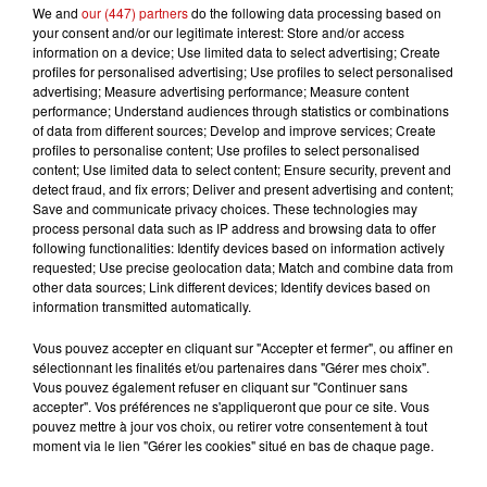
We and
our (447) partners
do the following data processing based on
sel fin
your consent and/or our legitimate interest: Store and/or access
1 cuil. à café de paprika en poudre
information on a device; Use limited data to select advertising; Create
profiles for personalised advertising; Use profiles to select personalised
Préparation:
advertising; Measure advertising performance; Measure content
performance; Understand audiences through statistics or combinations
Dans le bol d’un mixeur, réunir l’ail haché, le
of data from different sources; Develop and improve services; Create
gingembre râpé, le nuoc mam, le poisson en
profiles to personalise content; Use profiles to select personalised
morceaux, 10 brins de coriandre haché et mixer
content; Use limited data to select content; Ensure security, prevent and
detect fraud, and fix errors; Deliver and present advertising and content;
rapidement.
Save and communicate privacy choices. These technologies may
Assaisonner en sel et paprika et mixer juste assez
process personal data such as IP address and browsing data to offer
pour obtenir une pâte. Incorporer l’oignon ciselé
following functionalities: Identify devices based on information actively
requested; Use precise geolocation data; Match and combine data from
sans mixer.
other data sources; Link different devices; Identify devices based on
Placer 30 minutes au frais puis former des galettes.
information transmitted automatically.
Faire chauffer l’huile dans une poêle et y cuire 5 à 8
Vous pouvez accepter en cliquant sur "Accepter et fermer", ou affiner en
minutes les beignets. Égoutter sur du papier
sélectionnant les finalités et/ou partenaires dans "Gérer mes choix".
absorbant.
Vous pouvez également refuser en cliquant sur "Continuer sans
Servir avec la sauce piquante et quelques quartiers
accepter". Vos préférences ne s'appliqueront que pour ce site. Vous
pouvez mettre à jour vos choix, ou retirer votre consentement à tout
de citron vert.
moment via le lien "Gérer les cookies" situé en bas de chaque page.
LES AUTRES ACTUALITÉS