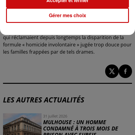
Accepter et fermer
Ce procès inaugural marque un signal fort de la part de
Gérer mes choix
la justice française, soulignant la volonté de mieux
sanctionner des comportements routiers dangereux et
de répondre aux attentes des associations de victimes
qui réclamaient depuis longtemps la disparition de la
formule « homicide involontaire » jugée trop douce pour
les familles frappées par de tels drames
.
LES AUTRES ACTUALITÉS
31 juillet 2026
MULHOUSE : UN HOMME
CONDAMNÉ À TROIS MOIS DE
PRISON AVEC SURSIS...