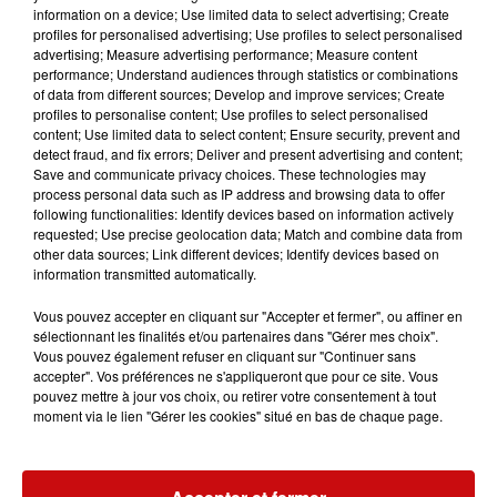
information on a device; Use limited data to select advertising; Create
porter la peine à
dix ans d’emprisonnement
et
150 000
profiles for personalised advertising; Use profiles to select personalised
€ d’amende
(contre, par défaut, sept ans de prison et
advertising; Measure advertising performance; Measure content
100 000 € d’amende en cas d’une seule circonstance
performance; Understand audiences through statistics or combinations
of data from different sources; Develop and improve services; Create
aggravante)
.
profiles to personalise content; Use profiles to select personalised
content; Use limited data to select content; Ensure security, prevent and
Des peines complémentaires sont prévues : suspension
detect fraud, and fix errors; Deliver and present advertising and content;
ou annulation du permis jusqu’à 10 ans, confiscation du
Save and communicate privacy choices. These technologies may
véhicule, interdiction de détenir un permis ou une arme,
process personal data such as IP address and browsing data to offer
following functionalities: Identify devices based on information actively
affichage de la décision judiciaire, etc
.
requested; Use precise geolocation data; Match and combine data from
PREMIÈRE CONDAMNATION POUR
other data sources; Link different devices; Identify devices based on
information transmitted automatically.
HOMICIDE ROUTIER
Vous pouvez accepter en cliquant sur "Accepter et fermer", ou affiner en
Quelques jours après l’entrée en vigueur de la loi, la
sélectionnant les finalités et/ou partenaires dans "Gérer mes choix".
toute première condamnation fondée sur ce nouveau
Vous pouvez également refuser en cliquant sur "Continuer sans
accepter". Vos préférences ne s'appliqueront que pour ce site. Vous
texte a été prononcée : un homme a été jugé et
pouvez mettre à jour vos choix, ou retirer votre consentement à tout
condamné à
sept ans de prison
en Nouvelle-Aquitaine
moment via le lien "Gérer les cookies" situé en bas de chaque page.
pour avoir causé la mort d’un autre usager sur la route,
en cumulant au moins une des circonstances
aggravantes définies par la loi
.