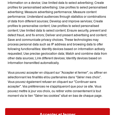
information on a device; Use limited data to select advertising; Create
Découverte du Berwartstein dans le Palatinat en
profiles for personalised advertising; Use profiles to select personalised
advertising; Measure advertising performance; Measure content
compagnie d’un historien. L’ancien château rocheux du
performance; Understand audiences through statistics or combinations
Moyen-Age, en grande partie reconstitué au XIXe siècle,
of data from different sources; Develop and improve services; Create
est connu pour être le repaire de Hans von Trotha, plus
profiles to personalise content; Use profiles to select personalised
content; Use limited data to select content; Ensure security, prevent and
connu en Alsace sous le nom de Hans Trapp.
detect fraud, and fix errors; Deliver and present advertising and content;
Save and communicate privacy choices. These technologies may
process personal data such as IP address and browsing data to offer
following functionalities: Identify devices based on information actively
requested; Use precise geolocation data; Match and combine data from
other data sources; Link different devices; Identify devices based on
Ajouter à votre calendrier
information transmitted automatically.
Vous pouvez accepter en cliquant sur "Accepter et fermer", ou affiner en
sélectionnant les finalités et/ou partenaires dans "Gérer mes choix".
du
24 avril 2023 à 14h00
Vous pouvez également refuser en cliquant sur "Continuer sans
Date
accepter". Vos préférences ne s'appliqueront que pour ce site. Vous
au
24 avril 2023 à 17h00
pouvez mettre à jour vos choix, ou retirer votre consentement à tout
moment via le lien "Gérer les cookies" situé en bas de chaque page.
Payant
Tarif
Accepter et fermer