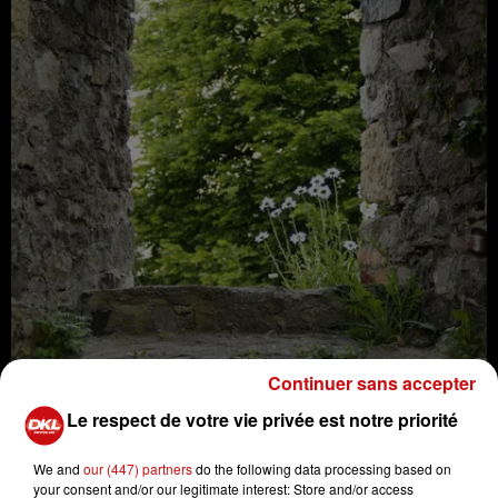
Continuer sans accepter
Le respect de votre vie privée est notre priorité
Visite guidée du château de Berwartstein
Crédit :
Visite guidée du château de Berwartstein
We and
our (447) partners
do the following data processing based on
your consent and/or our legitimate interest: Store and/or access