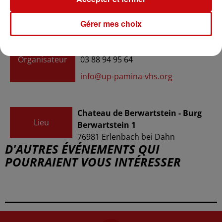
24€
Gérer mes choix
Up PAMINA vhs
Organisateur
03 88 94 95 64
info@up-pamina-vhs.org
Chateau de Berwartstein - Burg
Lieu
Berwartstein 1
76981
Erlenbach bei Dahn
D'AUTRES ÉVÉNEMENTS QUI
POURRAIENT VOUS INTÉRESSER