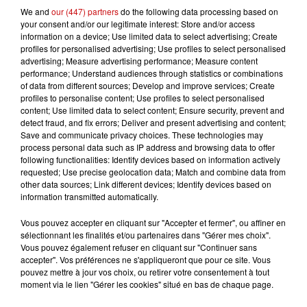
We and
our (447) partners
do the following data processing based on
your consent and/or our legitimate interest: Store and/or access
information on a device; Use limited data to select advertising; Create
profiles for personalised advertising; Use profiles to select personalised
advertising; Measure advertising performance; Measure content
performance; Understand audiences through statistics or combinations
of data from different sources; Develop and improve services; Create
profiles to personalise content; Use profiles to select personalised
content; Use limited data to select content; Ensure security, prevent and
detect fraud, and fix errors; Deliver and present advertising and content;
Save and communicate privacy choices. These technologies may
process personal data such as IP address and browsing data to offer
following functionalities: Identify devices based on information actively
requested; Use precise geolocation data; Match and combine data from
other data sources; Link different devices; Identify devices based on
information transmitted automatically.
Vous pouvez accepter en cliquant sur "Accepter et fermer", ou affiner en
sélectionnant les finalités et/ou partenaires dans "Gérer mes choix".
Vous pouvez également refuser en cliquant sur "Continuer sans
accepter". Vos préférences ne s'appliqueront que pour ce site. Vous
pouvez mettre à jour vos choix, ou retirer votre consentement à tout
LES AUTRES ACTUALITÉS
moment via le lien "Gérer les cookies" situé en bas de chaque page.