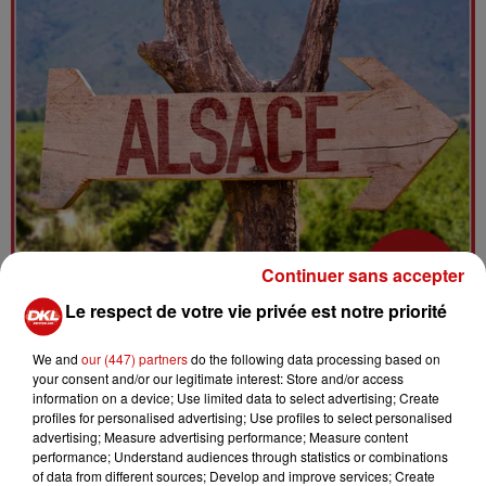
Continuer sans accepter
Le respect de votre vie privée est notre priorité
We and
our (447) partners
do the following data processing based on
FABRIQUÉ EN ALSACE
your consent and/or our legitimate interest: Store and/or access
Une chronique qui met en avant l'Alsace sous tous les
information on a device; Use limited data to select advertising; Create
profiles for personalised advertising; Use profiles to select personalised
angles
advertising; Measure advertising performance; Measure content
performance; Understand audiences through statistics or combinations
of data from different sources; Develop and improve services; Create