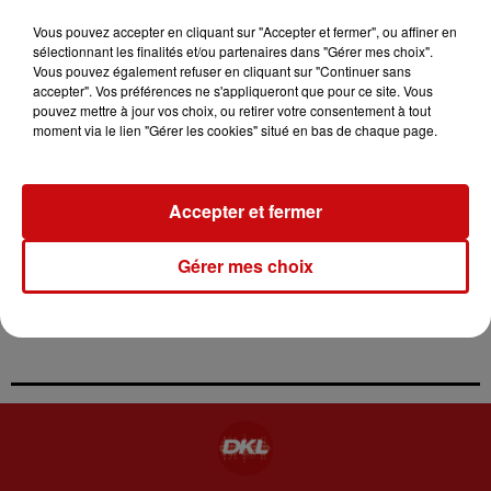
au
18 mai 2025 à 18h00
Vous pouvez accepter en cliquant sur "Accepter et fermer", ou affiner en
sélectionnant les finalités et/ou partenaires dans "Gérer mes choix".
Vous pouvez également refuser en cliquant sur "Continuer sans
accepter". Vos préférences ne s'appliqueront que pour ce site. Vous
Tarif
Gratuit
pouvez mettre à jour vos choix, ou retirer votre consentement à tout
moment via le lien "Gérer les cookies" situé en bas de chaque page.
39 route des romains
Accepter et fermer
Lieu
67670
Mommenheim
D'AUTRES ÉVÉNEMENTS QUI
Gérer mes choix
POURRAIENT VOUS INTÉRESSER