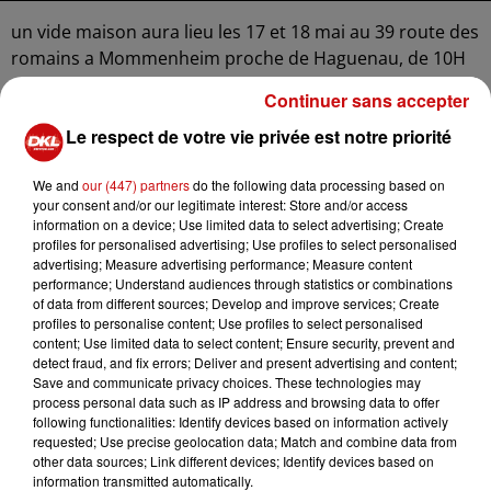
un vide maison aura lieu les 17 et 18 mai au 39 route des
romains a Mommenheim proche de Haguenau, de 10H
a18H
Continuer sans accepter
Le respect de votre vie privée est notre priorité
MEUBLES , bibelots, vaisselles, linge de maison ,etc.
We and
our (447) partners
do the following data processing based on
your consent and/or our legitimate interest: Store and/or access
information on a device; Use limited data to select advertising; Create
profiles for personalised advertising; Use profiles to select personalised
Ajouter à votre calendrier
advertising; Measure advertising performance; Measure content
performance; Understand audiences through statistics or combinations
of data from different sources; Develop and improve services; Create
profiles to personalise content; Use profiles to select personalised
content; Use limited data to select content; Ensure security, prevent and
du
17 mai 2025 à 10h00
detect fraud, and fix errors; Deliver and present advertising and content;
Date
Save and communicate privacy choices. These technologies may
au
17 mai 2025 à 18h00
process personal data such as IP address and browsing data to offer
following functionalities: Identify devices based on information actively
requested; Use precise geolocation data; Match and combine data from
other data sources; Link different devices; Identify devices based on
du
18 mai 2025 à 10h00
information transmitted automatically.
Date