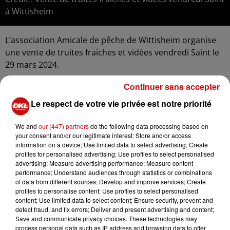
à Wittisheim
L’association Amicale de pêche de Wittisheim organise
une vente de truites fraiches et vidées vendredi Saint le
29 mars 2024.
Truites Portions = 3€50/pièce
Continuer sans accepter
Truite géante saumonée = 14€ / le kilo (pesée vide)
Le respect de votre vie privée est notre priorité
Uniquement sur réservation au 06.78.51.02.66
We and
our (447) partners
do the following data processing based on
L’association organisera également des pêches
your consent and/or our legitimate interest: Store and/or access
information on a device; Use limited data to select advertising; Create
dominicales le 29 mars et 7/14/21 avril 2024
profiles for personalised advertising; Use profiles to select personalised
advertising; Measure advertising performance; Measure content
Tarif 15€ (maximum 8 truites et carpe no kill)
performance; Understand audiences through statistics or combinations
Renseignement au 06.78.51.02.66
of data from different sources; Develop and improve services; Create
profiles to personalise content; Use profiles to select personalised
content; Use limited data to select content; Ensure security, prevent and
detect fraud, and fix errors; Deliver and present advertising and content;
Save and communicate privacy choices. These technologies may
process personal data such as IP address and browsing data to offer