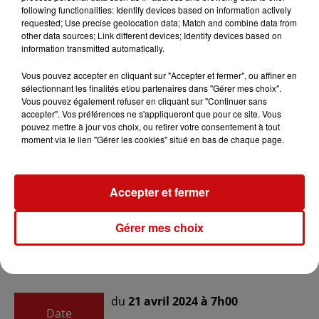
following functionalities: Identify devices based on information actively
Ajouter à votre calendrier
requested; Use precise geolocation data; Match and combine data from
other data sources; Link different devices; Identify devices based on
information transmitted automatically.
du
29 mars 2024 à 7h00
Vous pouvez accepter en cliquant sur "Accepter et fermer", ou affiner en
Date
sélectionnant les finalités et/ou partenaires dans "Gérer mes choix".
au
29 mars 2024 à 11h00
Vous pouvez également refuser en cliquant sur "Continuer sans
accepter". Vos préférences ne s'appliqueront que pour ce site. Vous
pouvez mettre à jour vos choix, ou retirer votre consentement à tout
moment via le lien "Gérer les cookies" situé en bas de chaque page.
du
7 avril 2024 à 7h00
Date
au
7 avril 2024 à 11h00
Accepter et fermer
du
14 avril 2024 à 7h00
Gérer mes choix
Date
au
14 avril 2024 à 11h00
du
21 avril 2024 à 7h00
Date