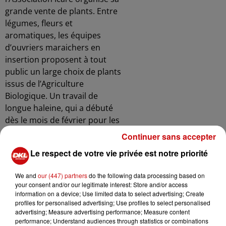
grande vente de plants. Entre
légumes, fleurs et
aromatiques, les équipes
d’ouvriers maraichers en
insertion proposent à tout
public un large choix de plants
issus de l’Agriculture
Biologique. Un travail de
longue haleine, qui a débuté
dès le mois de février pour les
équipes, qui préparent
Continuer sans accepter
soigneusement tous les plants
Le respect de votre vie privée est notre priorité
destinés à la vente, qui se
déroulera du 2 au 14 mai
We and
our (447) partners
do the following data processing based on
2022, à Sentheim au 3 rue des
your consent and/or our legitimate interest: Store and/or access
daims, directement sur le site
information on a device; Use limited data to select advertising; Create
profiles for personalised advertising; Use profiles to select personalised
de l’Association.
advertising; Measure advertising performance; Measure content
L’Association ouvre la vente à
performance; Understand audiences through statistics or combinations