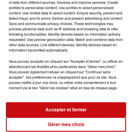
tout public et propose deux options à ses clients afin
of data from different sources; Develop and improve services; Create
profiles to personalise content; Use profiles to select personalised
d’acheter des plants :
content; Use limited data to select content; Ensure security, prevent and
 Option 1 : Prendre rendez-vous au 03 89 66 19 99 afin
detect fraud, and fix errors; Deliver and present advertising and content;
de choisir un créneau entre le 2 et le
Save and communicate privacy choices. These technologies may
process personal data such as IP address and browsing data to offer
14 mai pour venir surplace choisir les plants
following functionalities: Identify devices based on information actively
 Option 2 : Précommander ses plants en ligne sur la
requested; Use precise geolocation data; Match and combine data from
boutique en ligne :
other data sources; Link different devices; Identify devices based on
information transmitted automatically.
https://www.maboutiquefermiere.fr/ICARE et choisir un
créneau en ligne du 2 au 14 mai
Vous pouvez accepter en cliquant sur "Accepter et fermer", ou affiner en
pour venir récupérer votre commande de plants.
sélectionnant les finalités et/ou partenaires dans "Gérer mes choix".
Vous pouvez également refuser en cliquant sur "Continuer sans
Une vente annuelle qui permettra à l’Association de
accepter". Vos préférences ne s'appliqueront que pour ce site. Vous
partager ses savoir-faire mais aussi de valoriser le
pouvez mettre à jour vos choix, ou retirer votre consentement à tout
moment via le lien "Gérer les cookies" situé en bas de chaque page.
travail des ouvriers maraichers en insertion, tout en
proposant à ses clients une possibilité de cultiver des
plants locaux, Bio et solidaires directement à la
Accepter et fermer
maison, au potager ou au jardin !
Plus d’infos : com.alimentation@asso-icare.com
Gérer mes choix
Association ICARE, qui sommes-nous