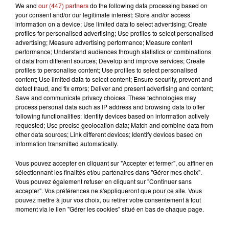
du lieu-dit Le Hadot. Son accompagnant a
We and
our (447) partners
do the following data processing based on
immédiatement contacté les secours. Des pompiers
your consent and/or our legitimate interest: Store and/or access
information on a device; Use limited data to select advertising; Create
spécialisés en montagne se sont rendus sur place par
profiles for personalised advertising; Use profiles to select personalised
voie terrestre, accompagnés d'un médecin pompier et
advertising; Measure advertising performance; Measure content
d'un gendarme du peloton de haute montagne du Haut-
performance; Understand audiences through statistics or combinations
of data from different sources; Develop and improve services; Create
Rhin, tandis que l'hélicoptère de la section aérienne de
profiles to personalise content; Use profiles to select personalised
Meyenheim était également déployé. La victime,
content; Use limited data to select content; Ensure security, prevent and
consciente, souffrait d’un traumatisme à la hanche.
detect fraud, and fix errors; Deliver and present advertising and content;
Save and communicate privacy choices. These technologies may
Cette résidente de Lampertheim, âgée d'une soixantaine
process personal data such as IP address and browsing data to offer
d’années, a été évacuée en hélicoptère vers l’hôpital
following functionalities: Identify devices based on information actively
Pasteur de Colmar.
requested; Use precise geolocation data; Match and combine data from
other data sources; Link different devices; Identify devices based on
information transmitted automatically.
Vous pouvez accepter en cliquant sur "Accepter et fermer", ou affiner en
sélectionnant les finalités et/ou partenaires dans "Gérer mes choix".
Vous pouvez également refuser en cliquant sur "Continuer sans
accepter". Vos préférences ne s'appliqueront que pour ce site. Vous
pouvez mettre à jour vos choix, ou retirer votre consentement à tout
LES AUTRES ACTUALITÉS
moment via le lien "Gérer les cookies" situé en bas de chaque page.