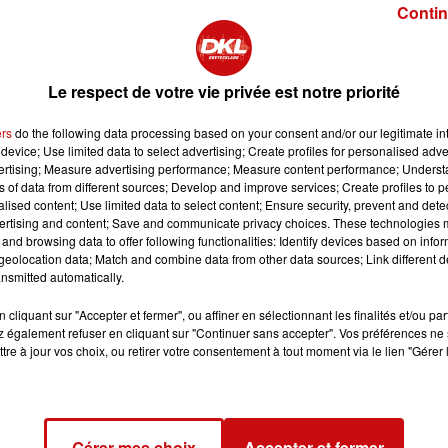
Contin
Le respect de votre vie privée est notre priorité
ers
do the following data processing based on your consent and/or our legitimate int
device; Use limited data to select advertising; Create profiles for personalised adver
vertising; Measure advertising performance; Measure content performance; Unders
ns of data from different sources; Develop and improve services; Create profiles to 
alised content; Use limited data to select content; Ensure security, prevent and detect
ertising and content; Save and communicate privacy choices. These technologies
and browsing data to offer following functionalities: Identify devices based on infor
eolocation data; Match and combine data from other data sources; Link different de
nsmitted automatically.
cliquant sur "Accepter et fermer", ou affiner en sélectionnant les finalités et/ou pa
 également refuser en cliquant sur "Continuer sans accepter". Vos préférences ne 
tre à jour vos choix, ou retirer votre consentement à tout moment via le lien "Gérer 
Gérer mes choix
Accepter et fermer