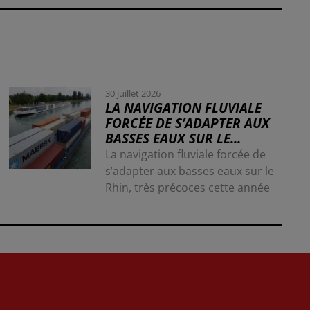
30 juillet 2026
LA NAVIGATION FLUVIALE
FORCÉE DE S’ADAPTER AUX
BASSES EAUX SUR LE...
La navigation fluviale forcée de
s’adapter aux basses eaux sur le
Rhin, très précoces cette année