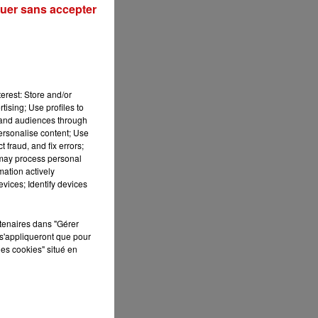
uer sans accepter
erest: Store and/or
tising; Use profiles to
tand audiences through
personalise content; Use
 fraud, and fix errors;
 may process personal
mation actively
vices; Identify devices
rtenaires dans "Gérer
s'appliqueront que pour
les cookies" situé en