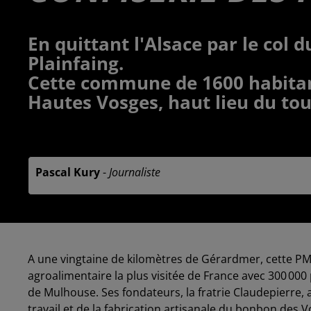
En quittant l'Alsace par le col
Plainfaing.
Cette commune de 1600 habitant
Hautes Vosges, haut lieu du tou
Publié : 22 juillet 2025 à 8h48 - Modifié : 30 octobre
Pascal Kury
-
Journaliste
A une vingtaine de kilomètres de Gérardmer, cette PM
agroalimentaire la plus visitée de France avec 300 000
de Mulhouse. Ses fondateurs, la fratrie Claudepierre, a
travail et de la fabrication artisanale du bonbon des V