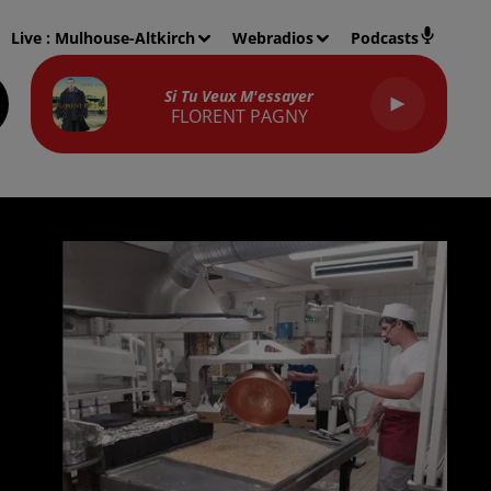
Live :
Mulhouse-Altkirch
Webradios
Podcasts
Si Tu Veux M'essayer
FLORENT PAGNY