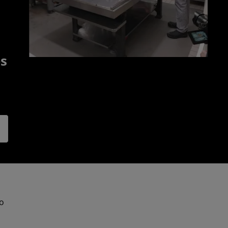
es
oo