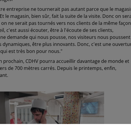
tre entreprise ne tournerait pas autant parce que le magas
t le magasin, bien sûr, fait la suite de la visite. Donc on sera
 on ne serait pas tournés vers nos clients de la même façon
il, c'est aussi écouter, être à l'écoute de ses clients,
 Une demande qui nous pousse, nos visiteurs nous poussent
plus dynamiques, être plus innovants. Donc, c'est une ouvertu
qui est très bon pour nous."
L'an prochain, CDHV pourra accueillir davantage de monde et
rs de 700 mètres carrés. Depuis le printemps, enfin,
ant.