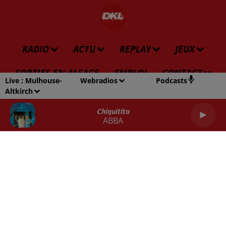
RADIO
ACTU
REPLAY
JEUX
SORTIES EN ALSACE
EMPLOI
CONTACT
Live :
Mulhouse-
Webradios
Podcasts
Altkirch
Chiquitita
ABBA
Gestion des cookies
Mentions légales
Plan du site
Archives
2026
2025
2024
2023
2022