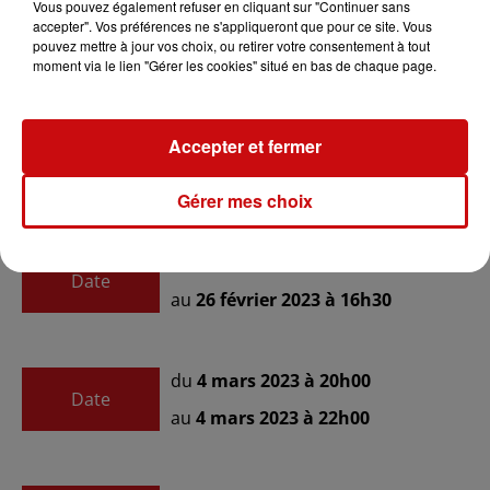
Vous pouvez également refuser en cliquant sur "Continuer sans
du
19 février 2023 à 14h30
accepter". Vos préférences ne s'appliqueront que pour ce site. Vous
Date
pouvez mettre à jour vos choix, ou retirer votre consentement à tout
au
19 février 2023 à 16h30
moment via le lien "Gérer les cookies" situé en bas de chaque page.
du
25 février 2023 à 20h00
Accepter et fermer
Date
au
25 février 2023 à 22h00
Gérer mes choix
du
26 février 2023 à 14h30
Date
au
26 février 2023 à 16h30
du
4 mars 2023 à 20h00
Date
au
4 mars 2023 à 22h00