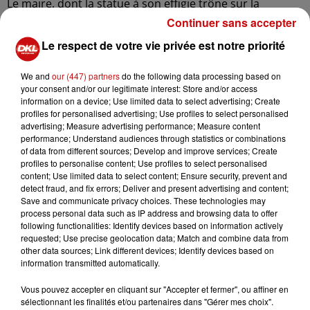
Le maire, dont la statue à son effigie trône sur la
fontaine de la place centrale du vil-
Continuer sans accepter
lage, souhaite sa bénédiction, ce que le curé s’interdit, à
Le respect de votre vie privée est notre priorité
moins que l’eau de la fontaine
ne se révèle être miraculeuse.
We and
our (447) partners
do the following data processing based on
your consent and/or our legitimate interest: Store and/or access
L’affaire se complique par la venue d’une ancienne
information on a device; Use limited data to select advertising; Create
connaissance du maire et de son
profiles for personalised advertising; Use profiles to select personalised
mari candide et crédule. Ce dernier fera l’affaire de deux
advertising; Measure advertising performance; Measure content
performance; Understand audiences through statistics or combinations
farceurs, qui useront de sa
of data from different sources; Develop and improve services; Create
naïveté pour mener à bien leurs entreprises
profiles to personalise content; Use profiles to select personalised
frauduleuses et sournoises, dont les
content; Use limited data to select content; Ensure security, prevent and
detect fraud, and fix errors; Deliver and present advertising and content;
conséquences créeront bien des tumultes.
Save and communicate privacy choices. These technologies may
process personal data such as IP address and browsing data to offer
following functionalities: Identify devices based on information actively
requested; Use precise geolocation data; Match and combine data from
other data sources; Link different devices; Identify devices based on
information transmitted automatically.
Ajouter à votre calendrier
Vous pouvez accepter en cliquant sur "Accepter et fermer", ou affiner en
sélectionnant les finalités et/ou partenaires dans "Gérer mes choix".