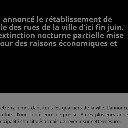
a annoncé le rétablissement de
 des rues de la ville d’ici fin juin.
extinction nocturne partielle mise
pour des raisons économiques et
tre rallumés dans tous les quartiers de la ville. L’annonc
nn lors d’une conférence de presse. Après plusieurs ann
 municipalité choisit désormais de revenir sur cette mesure.