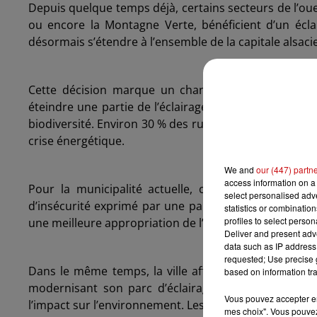
Depuis quelque temps déjà, certains secteurs de l’o
ou encore la Montagne Verte, bénéficient d’un écla
désormais s’étendre à l’ensemble de la capitale alsacien
Cette décision marque un changement de cap par r
éteindre une partie de l’éclairage nocturne afin de r
biodiversité. Environ 30 % des rues étaient concernées
crise énergétique.
We and
our (447) partn
access information on a 
Pour la municipalité actuelle, ce retour de la l
select personalised ad
d’insécurité exprimé par une partie de la population,
statistics or combinatio
profiles to select person
une meilleure appropriation de l’espace public la nui
Deliver and present adv
data such as IP address 
requested; Use precise g
Dans le même temps, la ville affirme vouloir pours
based on information tra
modernisant son parc d’éclairage avec des ampoules
Vous pouvez accepter en 
l’impact sur l’environnement. Les parcs, eux, resteront 
mes choix". Vous pouvez