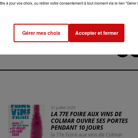
tre à jour vos choix, ou retirer votre consentement à tout moment via le lien "Gérer 
s effets de la lumière artificielle, certains acteurs associat
a biodiversité, notamment le dérèglement des cycles natur
es nocturnes.
Gérer mes choix
Accepter et fermer
31 juillet 2026
LA 77E FOIRE AUX VINS DE
COLMAR OUVRE SES PORTES
PENDANT 10 JOURS
la 77e Foire aux vins de Colmar