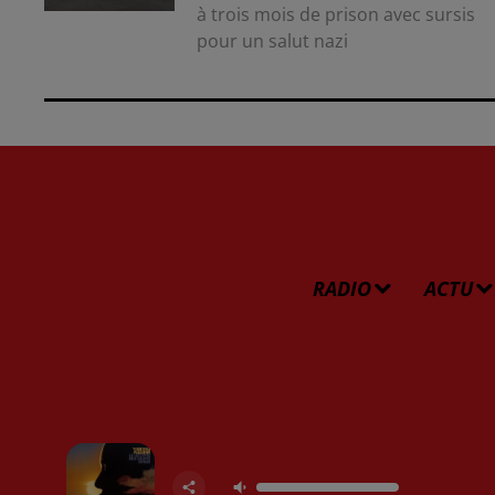
à trois mois de prison avec sursis
pour un salut nazi
RADIO
ACTU