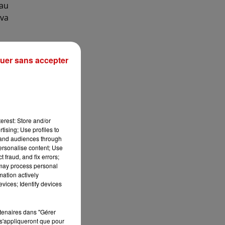
sau
 va
uer sans accepter
t à
 la
 de
erest: Store and/or
tising; Use profiles to
ent
tand audiences through
tir
personalise content; Use
 fraud, and fix errors;
 may process personal
mation actively
vices; Identify devices
 en
ter
rtenaires dans "Gérer
s'appliqueront que pour