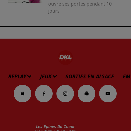
ouvre ses portes pendant 10
jours
REPLAY
JEUX
SORTIES EN ALSACE
EM
Les Epines Du Coeur