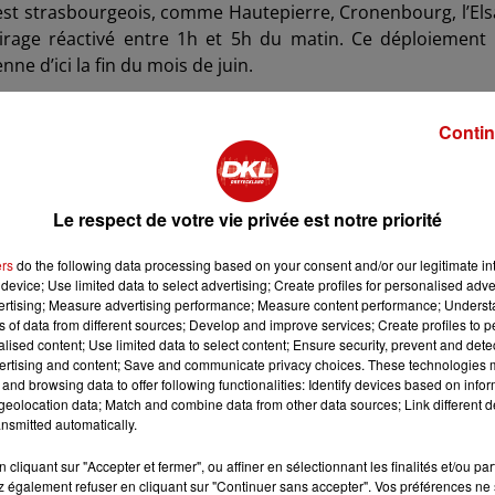
uest strasbourgeois, comme Hautepierre, Cronenbourg, l’El
irage réactivé entre 1h et 5h du matin. Ce déploiement
ne d’ici la fin du mois de juin.
Contin
apport à la politique menée auparavant, qui consistai
éduire la consommation d’énergie et de limiter l’impact sur
 par cette extinction partielle, instaurée dans un contexte
Le respect de votre vie privée est notre priorité
ers
do the following data processing based on your consent and/or our legitimate int
device; Use limited data to select advertising; Create profiles for personalised adver
umière répond avant tout à une demande liée au sentim
vertising; Measure advertising performance; Measure content performance; Unders
 notamment des habitantes. L’objectif affiché est de garan
ns of data from different sources; Develop and improve services; Create profiles to 
alised content; Use limited data to select content; Ensure security, prevent and detect
t et de réduire les zones perçues comme anxiogènes.
ertising and content; Save and communicate privacy choices. These technologies
and browsing data to offer following functionalities: Identify devices based on infor
eolocation data; Match and combine data from other data sources; Link different de
uivre sa transition énergétique différemment, notamment
nsmitted automatically.
 LED et en adaptant l’intensité lumineuse afin de limi
cliquant sur "Accepter et fermer", ou affiner en sélectionnant les finalités et/ou pa
toutefois éteints la nuit.
 également refuser en cliquant sur "Continuer sans accepter". Vos préférences ne 