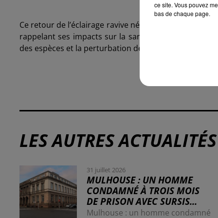
ce site. Vous pouvez met
bas de chaque page.
Ce retour de l’éclairage ravive néanmoins le débat sur le
rappelant ses impacts sur la santé humaine et sur l
des espèces et la perturbation de certains écosystèm
LES AUTRES ACTUALITÉS
31 juillet 2026
MULHOUSE : UN HOMME
CONDAMNÉ À TROIS MOIS
DE PRISON AVEC SURSIS...
Mulhouse : un homme condamné