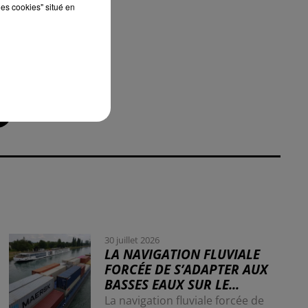
les cookies" situé en
ifs
els
30 juillet 2026
LA NAVIGATION FLUVIALE
FORCÉE DE S’ADAPTER AUX
BASSES EAUX SUR LE...
La navigation fluviale forcée de