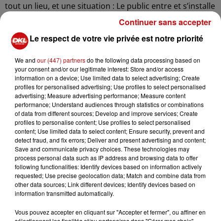
tout un lieu, et une situation : Le public entre et s’installe
dans un garage, un vrai. Un avec une pompe à essence,
Continuer sans accepter
un établi, des outils et plein de cambouis. Là-dedans,
Le respect de votre vie privée est notre priorité
aussi crasseux que leur atelier, il trouve deux garagistes
en plein boulot. Au centre du garage, il y a même un
We and
our (447) partners
do the following data processing based on
pont automatisé sur lequel est monté... un lit ! Car ce
your consent and/or our legitimate interest: Store and/or access
que l’on révise ou que l’on répare ici, ce ne sont pas les
information on a device; Use limited data to select advertising; Create
profiles for personalised advertising; Use profiles to select personalised
voitures, mais bien... les papas.
advertising; Measure advertising performance; Measure content
Après cette découverte viendront la dramaturgie, la
performance; Understand audiences through statistics or combinations
narration, la connivence avec les personnages, et la
of data from different sources; Develop and improve services; Create
profiles to personalise content; Use profiles to select personalised
vraie révision de vrais papas du public. Sur le modèle
content; Use limited data to select content; Ensure security, prevent and
des spectacles que nous créons depuis six ans
detect fraud, and fix errors; Deliver and present advertising and content;
maintenant ([SH] Sherlock Holmes, son dernier coup
Save and communicate privacy choices. These technologies may
process personal data such as IP address and browsing data to offer
d’archet, Fracasse ou Fantôme), spectateurs et artistes
following functionalities: Identify devices based on information actively
seront indissociables : ils auront conscience de la
requested; Use precise geolocation data; Match and combine data from
présence les uns des autres, engageront la même
other data sources; Link different devices; Identify devices based on
information transmitted automatically.
responsabilité pour la réussite du spectacle, feront
ensemble dans une situation qui les placera sur un pied
Vous pouvez accepter en cliquant sur "Accepter et fermer", ou affiner en
d’égalité.
sélectionnant les finalités et/ou partenaires dans "Gérer mes choix".