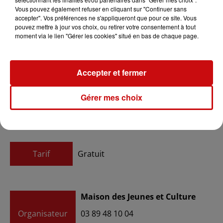
Vous pouvez également refuser en cliquant sur "Continuer sans
accepter". Vos préférences ne s'appliqueront que pour ce site. Vous
pouvez mettre à jour vos choix, ou retirer votre consentement à tout
moment via le lien "Gérer les cookies" situé en bas de chaque page.
Ajouter à votre calendrier
Accepter et fermer
du
3 février 2023 à 20h00
Gérer mes choix
Date
au
3 février 2023 à 21h30
Tarif
Gratuit
Maison des Jeunes et Culture
Organisateur
03 89 48 10 04