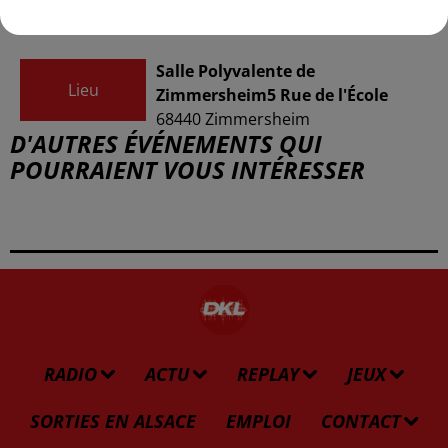
Salle Polyvalente de
Lieu
Zimmersheim5 Rue de l'École
68440
Zimmersheim
D'AUTRES ÉVÉNEMENTS QUI
POURRAIENT VOUS INTÉRESSER
RADIO
ACTU
REPLAY
JEUX
SORTIES EN ALSACE
EMPLOI
CONTACT