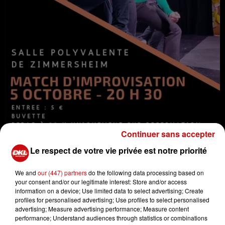
Continuer sans accepter
Le respect de votre vie privée est notre priorité
We and
our (447) partners
do the following data processing based on
your consent and/or our legitimate interest: Store and/or access
information on a device; Use limited data to select advertising; Create
L'ACL Zimmersheim organise une soirée théâtre
profiles for personalised advertising; Use profiles to select personalised
d'improvisation.
advertising; Measure advertising performance; Measure content
performance; Understand audiences through statistics or combinations