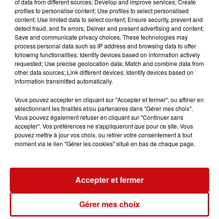
Restauration possible à 19h sur réservation.
of data from different sources; Develop and improve services; Create
profiles to personalise content; Use profiles to select personalised
content; Use limited data to select content; Ensure security, prevent and
detect fraud, and fix errors; Deliver and present advertising and content;
Save and communicate privacy choices. These technologies may
process personal data such as IP address and browsing data to offer
following functionalities: Identify devices based on information actively
Ajouter à votre calendrier
requested; Use precise geolocation data; Match and combine data from
other data sources; Link different devices; Identify devices based on
information transmitted automatically.
du
5 octobre 2024 à 20h30
Vous pouvez accepter en cliquant sur "Accepter et fermer", ou affiner en
Date
sélectionnant les finalités et/ou partenaires dans "Gérer mes choix".
au
5 octobre 2024 à 22h30
Vous pouvez également refuser en cliquant sur "Continuer sans
accepter". Vos préférences ne s'appliqueront que pour ce site. Vous
pouvez mettre à jour vos choix, ou retirer votre consentement à tout
moment via le lien "Gérer les cookies" situé en bas de chaque page.
Payant
Tarif
Entrée : 5€
Accepter et fermer
ACL Zimmersheim
Gérer mes choix
Organisateur
www.aclzimm.fr