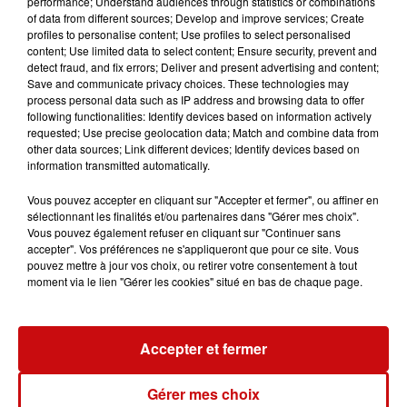
performance; Understand audiences through statistics or combinations
of data from different sources; Develop and improve services; Create
profiles to personalise content; Use profiles to select personalised
content; Use limited data to select content; Ensure security, prevent and
detect fraud, and fix errors; Deliver and present advertising and content;
Ajouter à votre calendrier
Save and communicate privacy choices. These technologies may
process personal data such as IP address and browsing data to offer
following functionalities: Identify devices based on information actively
requested; Use precise geolocation data; Match and combine data from
du
17 mai 2025 à 19h00
other data sources; Link different devices; Identify devices based on
Date
information transmitted automatically.
au
18 mai 2025 à 0h00
Vous pouvez accepter en cliquant sur "Accepter et fermer", ou affiner en
sélectionnant les finalités et/ou partenaires dans "Gérer mes choix".
Vous pouvez également refuser en cliquant sur "Continuer sans
Payant
accepter". Vos préférences ne s'appliqueront que pour ce site. Vous
Tarif
pouvez mettre à jour vos choix, ou retirer votre consentement à tout
En prévente : 10€ / Sur place 12€
moment via le lien "Gérer les cookies" situé en bas de chaque page.
Amicale des sapeurs-pompiers de
Accepter et fermer
Drusenheim
Gérer mes choix
Organisateur
0607859458