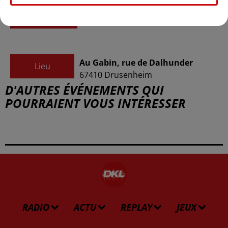
https://www.billetweb.fr/soiree-
annees-80-2025
Au Gabin, rue de Dalhunder
Lieu
67410
Drusenheim
D'AUTRES ÉVÉNEMENTS QUI
POURRAIENT VOUS INTÉRESSER
RADIO
ACTU
REPLAY
JEUX