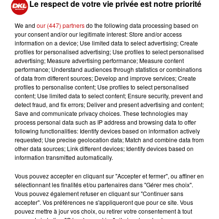
près de 4 000 visiteurs chaque année, vous ouvre ses
Le respect de votre vie privée est notre priorité
portes du
15 au 16 janvier 2022
, pour vous faire vivre
un moment unique.
We and
our (447) partners
do the following data processing based on
your consent and/or our legitimate interest: Store and/or access
Rendez-vous à ne pas manquer pour pouvoir
information on a device; Use limited data to select advertising; Create
profiles for personalised advertising; Use profiles to select personalised
rencontrer les prestataires du secteur nuptial, le Grand
advertising; Measure advertising performance; Measure content
Salon du Mariage de Colmar et ses 450 exposants
performance; Understand audiences through statistics or combinations
spécialisés (issus de 30 métiers différents) n'attendent
of data from different sources; Develop and improve services; Create
profiles to personalise content; Use profiles to select personalised
que vous pour faire découvrir tous leurs produits.
content; Use limited data to select content; Ensure security, prevent and
detect fraud, and fix errors; Deliver and present advertising and content;
Save and communicate privacy choices. These technologies may
process personal data such as IP address and browsing data to offer
following functionalities: Identify devices based on information actively
requested; Use precise geolocation data; Match and combine data from
Ajouter à votre calendrier
other data sources; Link different devices; Identify devices based on
information transmitted automatically.
Vous pouvez accepter en cliquant sur "Accepter et fermer", ou affiner en
du
15 janvier 2023 à 10h00
sélectionnant les finalités et/ou partenaires dans "Gérer mes choix".
Date
Vous pouvez également refuser en cliquant sur "Continuer sans
au
15 janvier 2023 à 19h00
accepter". Vos préférences ne s'appliqueront que pour ce site. Vous
pouvez mettre à jour vos choix, ou retirer votre consentement à tout