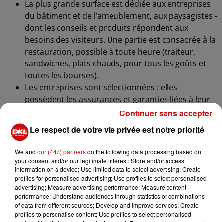
La plus grande surface est dédiée aux entreprises
du bâtiment et de l’ameublement, aux paysagistes -
dont les conseils et produits répondent aux
besoins des visiteurs. Une partie est consacrée à la
restauration, possible à toute heure (traiteur,
sandwiches, plats chauds, pour tous les goûts et
toutes les bourses).
Les entreprises sont sélectionnées : elles
possèdent les assurances et garanties liées à leur
profession et sont inscrites au Registre des Métiers
Continuer sans accepter
et des Sociétés.
Le respect de votre vie privée est notre priorité
Elles installent, fournissent et maîtrisent
l’ensemble de la chaîne pour un service
We and
our (447) partners
do the following data processing based on
professionnel.
your consent and/or our legitimate interest: Store and/or access
information on a device; Use limited data to select advertising; Create
Fort de son succès, l’Expo-Habitat accueille des
profiles for personalised advertising; Use profiles to select personalised
entreprises du Sundgau et de toute l’Alsace, mais
advertising; Measure advertising performance; Measure content
aussi d’autres régions de France.
performance; Understand audiences through statistics or combinations
of data from different sources; Develop and improve services; Create
Intérieur, extérieur, construction, rénovation,
profiles to personalise content; Use profiles to select personalised