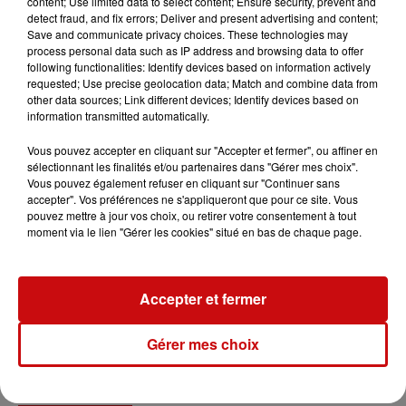
amélioration de l’habitat… il y en aura pour tous les
content; Use limited data to select content; Ensure security, prevent and
detect fraud, and fix errors; Deliver and present advertising and content;
goûts ! Le Salon Expo Habitat propose un large panel de
Save and communicate privacy choices. These technologies may
stands et d'animations.
process personal data such as IP address and browsing data to offer
following functionalities: Identify devices based on information actively
requested; Use precise geolocation data; Match and combine data from
other data sources; Link different devices; Identify devices based on
information transmitted automatically.
Ajouter à votre calendrier
Vous pouvez accepter en cliquant sur "Accepter et fermer", ou affiner en
sélectionnant les finalités et/ou partenaires dans "Gérer mes choix".
Vous pouvez également refuser en cliquant sur "Continuer sans
accepter". Vos préférences ne s'appliqueront que pour ce site. Vous
pouvez mettre à jour vos choix, ou retirer votre consentement à tout
du
16 février 2024 à 10h00
moment via le lien "Gérer les cookies" situé en bas de chaque page.
Date
au
16 février 2024 à 21h00
Accepter et fermer
du
17 février 2024 à 10h00
Date
Gérer mes choix
au
17 février 2024 à 21h00