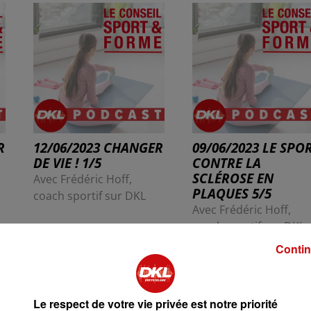
R
12/06/2023 CHANGER
09/06/2023 LE SPO
DE VIE ! 1/5
CONTRE LA
SCLÉROSE EN
Avec Frédéric Hoff,
PLAQUES 5/5
coach sportif sur DKL
Avec Frédéric Hoff,
coach sportif sur DKL
Contin
Le respect de votre vie privée est notre priorité