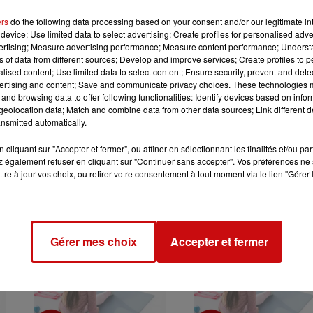
ers
do the following data processing based on your consent and/or our legitimate int
device; Use limited data to select advertising; Create profiles for personalised adver
vertising; Measure advertising performance; Measure content performance; Unders
ns of data from different sources; Develop and improve services; Create profiles to 
alised content; Use limited data to select content; Ensure security, prevent and detect
ertising and content; Save and communicate privacy choices. These technologies
T
06/06/2023 LE SPORT
05/06/2023 LE SPO
and browsing data to offer following functionalities: Identify devices based on infor
CONTRE LA
CONTRE LA
eolocation data; Match and combine data from other data sources; Link different de
nsmitted automatically.
SCLÉROSE EN
SCLÉROSE EN
PLAQUES 2/5
PLAQUES 1/5
cliquant sur "Accepter et fermer", ou affiner en sélectionnant les finalités et/ou pa
Avec Frédéric Hoff,
Avec Frédéric Hoff,
 également refuser en cliquant sur "Continuer sans accepter". Vos préférences ne 
tre à jour vos choix, ou retirer votre consentement à tout moment via le lien "Gérer 
coach sportif sur DKL
coach sportif sur DKL
Gérer mes choix
Accepter et fermer