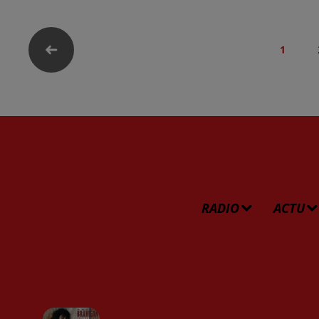
1
RADIO
ACTU