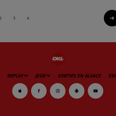
2
3
4
REPLAY
JEUX
SORTIES EN ALSACE
EM