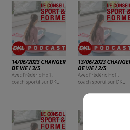
14/06/2023 CHANGER
13/06/2023 CHANGE
DE VIE ! 3/5
DE VIE ! 2/5
Avec Frédéric Hoff,
Avec Frédéric Hoff,
coach sportif sur DKL
coach sportif sur DKL