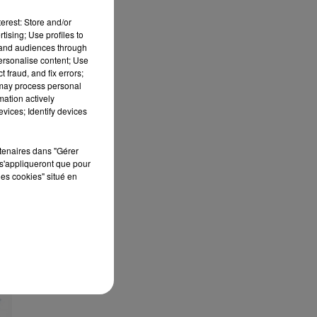
erest: Store and/or
tising; Use profiles to
tand audiences through
personalise content; Use
 fraud, and fix errors;
 may process personal
RT
mation actively
vices; Identify devices
rtenaires dans "Gérer
s'appliqueront que pour
les cookies" situé en