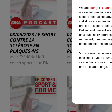
We and
our (447) partn
access information on a 
select personalised ad
statistics or combinatio
profiles to select person
Deliver and present adv
08/06/2023 LE SPORT
07/06/2023 LE SPOR
data such as IP address 
CONTRE LA
CONTRE LA
requested; Use precise g
based on information tra
SCLÉROSE EN
SCLÉROSE EN
PLAQUES 4/5
PLAQUES 3/5
Vous pouvez accepter en 
Avec Frédéric Hoff,
Avec Frédéric Hoff,
mes choix". Vous pouvez
ce site. Vous pouvez met
coach sportif sur DKL
coach sportif sur DKL
bas de chaque page.