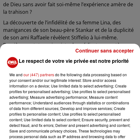
de Dieu sans avoir fait soi-même l’expérience amère de
la trahison ?
La découverte de l’infidélité de sa femme Lina, des
manigances de son beau-père Stankar et de la duplicité
de son ami Raffaele révèlent Stiffelio à lui-même.
Derrière sa stature rigoriste de prédicateur austère se
Continuer sans accepter
cache un être de chair et de sang, tiraillé entre un idéal
de vertu chrétienne et des passions bien humaines.
Le respect de votre vie privée est notre priorité
Composé par Giuseppe Verdi quelques mois
We and
our (447) partners
do the following data processing based on
avant
Rigoletto,
Stiffelio
provoque les foudres de la
your consent and/or our legitimate interest: Store and/or access
censure qui voit d’un très mauvais œil cette histoire
information on a device; Use limited data to select advertising; Create
profiles for personalised advertising; Use profiles to select personalised
mariant adultère et fanatisme religieux. Sacrifiée et
advertising; Measure advertising performance; Measure content
estropiée sur l’autel de la bienséance, sa version
performance; Understand audiences through statistics or combinations
originale n’est retrouvée qu’à la fin des années 1960.
of data from different sources; Develop and improve services; Create
profiles to personalise content; Use profiles to select personalised
Ce chef-d'œuvre méconnu est présenté pour la
content; Use limited data to select content; Ensure security, prevent and
detect fraud, and fix errors; Deliver and present advertising and content;
première fois en France dans un huis-clos diluvien
Save and communicate privacy choices. These technologies may
imaginé par le metteur en scène Bruno Ravella.
process personal data such as IP address and browsing data to offer