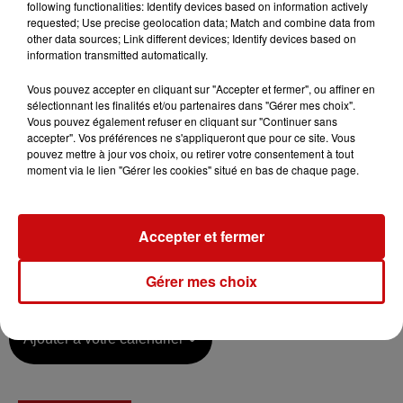
following functionalities: Identify devices based on information actively
Giuseppe Verdi
requested; Use precise geolocation data; Match and combine data from
Opéra en trois actes.
other data sources; Link different devices; Identify devices based on
Livret de Francesco Maria Piave d’après
Émile
information transmitted automatically.
Souvestre
et
Eugène Bourgeois
.
Vous pouvez accepter en cliquant sur "Accepter et fermer", ou affiner en
Créé le 16 novembre 1850au Teatro Grande de Trieste.
sélectionnant les finalités et/ou partenaires dans "Gérer mes choix".
Création française.
Vous pouvez également refuser en cliquant sur "Continuer sans
accepter". Vos préférences ne s'appliqueront que pour ce site. Vous
Nouvelle production de l’OnR en coproduction avec
pouvez mettre à jour vos choix, ou retirer votre consentement à tout
l’Opéra de Dijon
moment via le lien "Gérer les cookies" situé en bas de chaque page.
En langue italienne, sur-titrage en français et en
allemand.
Accepter et fermer
Durée : 2h30 entracte compris
Gérer mes choix
Ajouter à votre calendrier