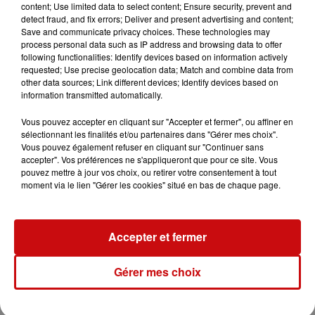
content; Use limited data to select content; Ensure security, prevent and
detect fraud, and fix errors; Deliver and present advertising and content;
TITRES DIFFUSÉS
Save and communicate privacy choices. These technologies may
process personal data such as IP address and browsing data to offer
following functionalities: Identify devices based on information actively
requested; Use precise geolocation data; Match and combine data from
other data sources; Link different devices; Identify devices based on
18h38
18h38
18h35
18h35
18h29
18h29
information transmitted automatically.
Vous pouvez accepter en cliquant sur "Accepter et fermer", ou affiner en
sélectionnant les finalités et/ou partenaires dans "Gérer mes choix".
Vous pouvez également refuser en cliquant sur "Continuer sans
accepter". Vos préférences ne s'appliqueront que pour ce site. Vous
pouvez mettre à jour vos choix, ou retirer votre consentement à tout
DES'REE
MARC LAVOINE
JOHNNY HALLYDAY
You Gotta Be
Bascule Avec Moi
Je Te Promets
moment via le lien "Gérer les cookies" situé en bas de chaque page.
Accepter et fermer
L'HOROSCOPE
Gérer mes choix