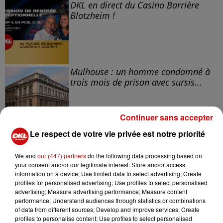
DKL en direct du Casino Barrière
Blotzheim !
Mulhouse : un homme condamné à
trois mois de prison avec sursis...
Continuer sans accepter
Le respect de votre vie privée est notre priorité
la 77e Foire aux vins de Colmar
ouvre ses portes pendant 10 jours
We and
our (447) partners
do the following data processing based on
your consent and/or our legitimate interest: Store and/or access
information on a device; Use limited data to select advertising; Create
profiles for personalised advertising; Use profiles to select personalised
advertising; Measure advertising performance; Measure content
performance; Understand audiences through statistics or combinations
of data from different sources; Develop and improve services; Create
profiles to personalise content; Use profiles to select personalised