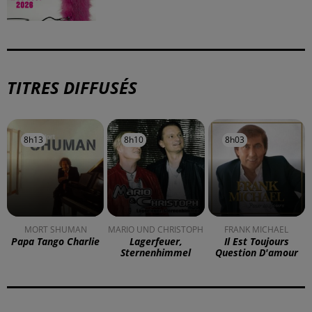
TITRES DIFFUSÉS
8h13
8h13
8h10
8h10
8h03
8h03
MORT SHUMAN
MARIO UND CHRISTOPH
FRANK MICHAEL
Papa Tango Charlie
Lagerfeuer,
Il Est Toujours
Sternenhimmel
Question D'amour