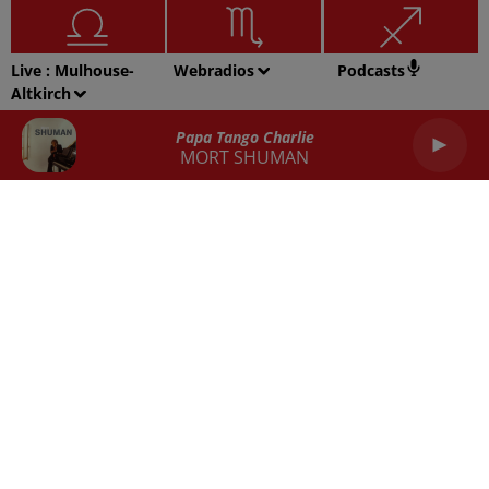
Live :
Mulhouse-
Webradios
Podcasts
Altkirch
Balance
Scorpion
Sagittaire
Papa Tango Charlie
MORT SHUMAN
Capricorne
Verseau
Poissons
RADIO
ACTU
REPLAY
JEUX