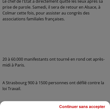
Le chef de l'Etat a directement quitté les lieux après sa
prise de parole. Samedi, il sera de retour en Alsace, à
Colmar cette fois, pour assister au congrès des
associations familiales françaises.
20 à 60.000 manifestants ont tourné en rond cet après-
midi à Paris.
A Strasbourg 900 à 1500 personnes ont défilé contre la
loi Travail.
Continuer sans accepter
A Haguenau ce matin, opération escargot de militants