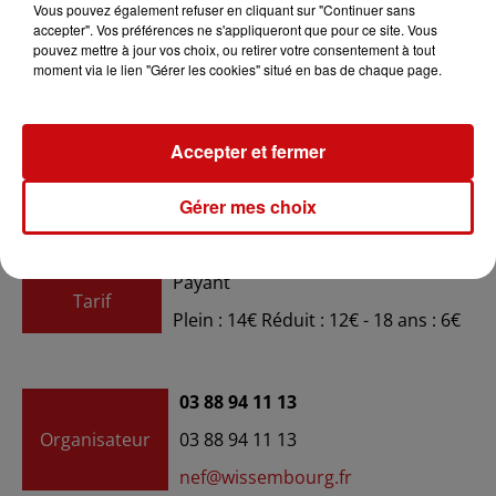
Vous pouvez également refuser en cliquant sur "Continuer sans
accepter". Vos préférences ne s'appliqueront que pour ce site. Vous
pouvez mettre à jour vos choix, ou retirer votre consentement à tout
moment via le lien "Gérer les cookies" situé en bas de chaque page.
Ajouter à votre calendrier
Accepter et fermer
du
6 avril 2023 à 20h00
Date
au
6 avril 2023 à 21h10
Gérer mes choix
Payant
Tarif
Plein : 14€ Réduit : 12€ - 18 ans : 6€
03 88 94 11 13
Organisateur
03 88 94 11 13
nef@wissembourg.fr