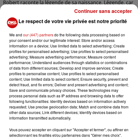
Robert raconte la légende de sa naissance. Légende, car
comme dans une bonne télénovela, au fil de sa vie, ses
Continuer sans accepter
origines ont été réécrites. Son père étant parfois
Le respect de votre vie privée est notre priorité
inconnu, parfois mort, parfois un proche de la famille.
Dans la lignée des grands héros occidentaux sans père,
We and
our (447) partners
do the following data processing based on
il s’est trouvé des pères de substitutions. Il y eut bien sûr
your consent and/or our legitimate interest: Store and/or access
information on a device; Use limited data to select advertising; Create
des membres masculins de la famille, des profs, des
profiles for personalised advertising; Use profiles to select personalised
supérieurs, mais aussi Barbapapa et surtout, surtout,
advertising; Measure advertising performance; Measure content
des chanteurs de variété française.
performance; Understand audiences through statistics or combinations
of data from different sources; Develop and improve services; Create
Voilà un spectacle qui décape tant par sa narration que
profiles to personalise content; Use profiles to select personalised
par ses choix de mise en scène. D’apparence
content; Use limited data to select content; Ensure security, prevent and
detect fraud, and fix errors; Deliver and present advertising and content;
foutraque,
Mon père est une chanson de variété
Save and communicate privacy choices. These technologies may
française
est une pièce étonnamment structurée. Elle
process personal data such as IP address and browsing data to offer
surprend autant qu’elle interroge grâce à l’humour et
following functionalities: Identify devices based on information actively
requested; Use precise geolocation data; Match and combine data from
l’irrévérence. Une comédie touchante et grinçante qui
other data sources; Link different devices; Identify devices based on
nous ramène sans cesse, avec délicatesse à nos petites
information transmitted automatically.
humanités !
Vous pouvez accepter en cliquant sur "Accepter et fermer", ou affiner en
sélectionnant les finalités et/ou partenaires dans "Gérer mes choix".