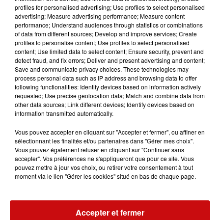
possibilité de découvrir un sport, le long d'un parcours
profiles for personalised advertising; Use profiles to select personalised
advertising; Measure advertising performance; Measure content
de marche dans Tagolsheim.
performance; Understand audiences through statistics or combinations
of data from different sources; Develop and improve services; Create
Animations et ateliers présentés par différents
profiles to personalise content; Use profiles to select personalised
professionnels.
content; Use limited data to select content; Ensure security, prevent and
detect fraud, and fix errors; Deliver and present advertising and content;
Petite restauration sur place.
Save and communicate privacy choices. These technologies may
process personal data such as IP address and browsing data to offer
Entrée gratuite.
following functionalities: Identify devices based on information actively
requested; Use precise geolocation data; Match and combine data from
other data sources; Link different devices; Identify devices based on
information transmitted automatically.
Vous pouvez accepter en cliquant sur "Accepter et fermer", ou affiner en
Ajouter à votre calendrier
sélectionnant les finalités et/ou partenaires dans "Gérer mes choix".
Vous pouvez également refuser en cliquant sur "Continuer sans
accepter". Vos préférences ne s'appliqueront que pour ce site. Vous
pouvez mettre à jour vos choix, ou retirer votre consentement à tout
du
13 octobre 2024 à 10h00
moment via le lien "Gérer les cookies" situé en bas de chaque page.
Date
au
13 octobre 2024 à 17h00
Accepter et fermer