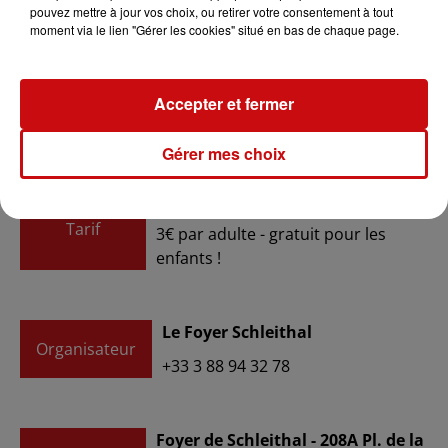
Date
pouvez mettre à jour vos choix, ou retirer votre consentement à tout
au
15 janvier 2023 à 15h00
moment via le lien "Gérer les cookies" situé en bas de chaque page.
du
15 janvier 2023 à 15h30
Accepter et fermer
Date
au
15 janvier 2023 à 17h00
Gérer mes choix
Payant
Tarif
3€ par adulte - gratuit pour les
enfants !
Le Foyer Schleithal
Organisateur
+33 3 88 94 32 78
Foyer de Schleithal - 208A Pl. de la