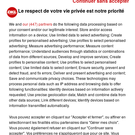
Continuer sans accepter
2 circuits au choix : 6 ou 10kms.
Le respect de votre vie privée est notre priorité
Un stand de dépistage du diabète sera proposé lors
du départ.
We and
our (447) partners
do the following data processing based on
ET les marcheurs (et les non marcheurs) trouveront
your consent and/or our legitimate interest: Store and/or access
information on a device; Use limited data to select advertising; Create
également de quoi se rassasier et se réchauffer sur
profiles for personalised advertising; Use profiles to select personalised
place (Soupe aux pois - Knacks - Gâteaux - Diverses
advertising; Measure advertising performance; Measure content
boissons…)
performance; Understand audiences through statistics or combinations
of data from different sources; Develop and improve services; Create
profiles to personalise content; Use profiles to select personalised
content; Use limited data to select content; Ensure security, prevent and
detect fraud, and fix errors; Deliver and present advertising and content;
Save and communicate privacy choices. These technologies may
process personal data such as IP address and browsing data to offer
following functionalities: Identify devices based on information actively
requested; Use precise geolocation data; Match and combine data from
other data sources; Link different devices; Identify devices based on
information transmitted automatically.
Ajouter à votre calendrier
Vous pouvez accepter en cliquant sur "Accepter et fermer", ou affiner en
sélectionnant les finalités et/ou partenaires dans "Gérer mes choix".
Vous pouvez également refuser en cliquant sur "Continuer sans
du
15 janvier 2023 à 13h30
accepter". Vos préférences ne s'appliqueront que pour ce site. Vous