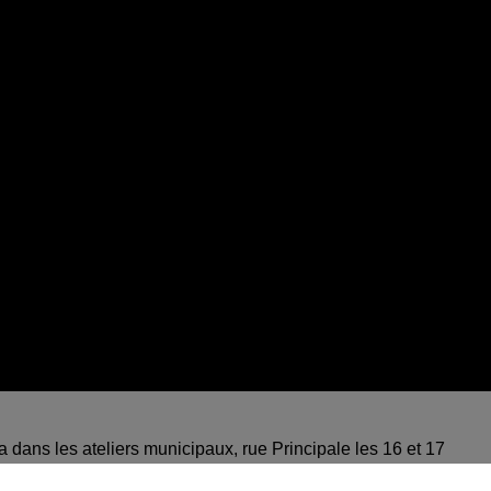
a dans les ateliers municipaux, rue Principale les 16 et 17
ël. Cet événement sera ouvert aux artisans, producteurs qui vo