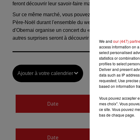
feront découvrir leur savoir-faire mais aussi produits artis
Sur ce même marché, vous pouvez y apercevoir le Père Noël
Père-Noël durant l'ensemble du week-end. Le dimanche, l
d'Obernai organise un concert du «chœur grégorien AROW
autres surprises seront à découvrir sur ce marché authent
We and
our (447) partn
access information on a 
select personalised ad
statistics or combinatio
profiles to select person
Deliver and present adv
Ajouter à votre calendrier
data such as IP address 
requested; Use precise g
based on information tra
du
16 décembre 20
Vous pouvez accepter en 
Date
mes choix". Vous pouvez
au
16 décembre 20
ce site. Vous pouvez met
bas de chaque page.
du
17 décembre 20
Date