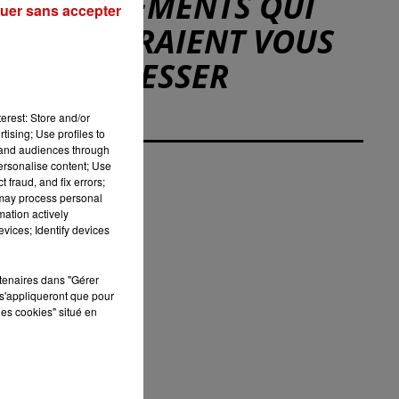
ÉVÉNEMENTS QUI
uer sans accepter
POURRAIENT VOUS
INTÉRESSER
erest: Store and/or
tising; Use profiles to
tand audiences through
personalise content; Use
 fraud, and fix errors;
 may process personal
mation actively
vices; Identify devices
rtenaires dans "Gérer
s'appliqueront que pour
les cookies" situé en