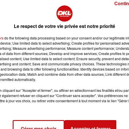
Contin
anaux et locaux.
, faire des tours en poney, découvrir la crèche et écrire au
a bibliothèque communale sera ouverte et l'Office du Tourisme
Le respect de votre vie privée est notre priorité
» qui aura lieu à 15h à l'Eglise Saint-André. De nombreuses
ique Alsacien.
ers
do the following data processing based on your consent and/or our legitimate int
device; Use limited data to select advertising; Create profiles for personalised adver
vertising; Measure advertising performance; Measure content performance; Unders
ns of data from different sources; Develop and improve services; Create profiles to 
alised content; Use limited data to select content; Ensure security, prevent and detect
ertising and content; Save and communicate privacy choices. These technologies
and browsing data to offer following functionalities: Identify devices based on infor
eolocation data; Match and combine data from other data sources; Link different de
nsmitted automatically.
23 à 16h00
cliquant sur "Accepter et fermer", ou affiner en sélectionnant les finalités et/ou pa
 également refuser en cliquant sur "Continuer sans accepter". Vos préférences ne 
23 à 21h00
tre à jour vos choix, ou retirer votre consentement à tout moment via le lien "Gérer 
23 à 14h00
Gérer mes choix
Accepter et fermer