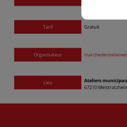
au
17 décembre 20
Tarif
Gratuit
Organisateur
marchedenoelamei
Ateliers municipau
Lieu
67210
Meistratzhei