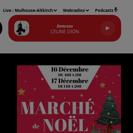
Live :
Mulhouse-Altkirch
Webradios
Podcasts
Dansons
CELINE DION