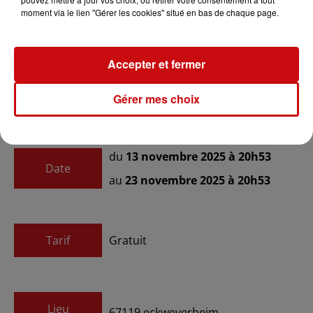
Venez vivre un moment festif et authentique, à l'image
moment via le lien "Gérer les cookies" situé en bas de chaque page.
de nos Noëls d'antan !
Accepter et fermer
Gérer mes choix
Ajouter à votre calendrier
du
13 novembre 2025 à 20h53
Date
au
23 novembre 2025 à 20h53
Tarif
Gratuit
Lieu
67119
eckweyerheim