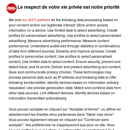
charmant village d’Eckwersheim, écrin alsacien situé à
Le respect de votre vie privée est notre priorité
moins de 15 minutes de Strasbourg, où le charme et la
féérie de Noël prennent tous leurs sens le temps d’un
We and
our (447) partners
do the following data processing based on
weekend.
your consent and/or our legitimate interest: Store and/or access
Il se déroulera au centre du village sur les places de
information on a device; Use limited data to select advertising; Create
profiles for personalised advertising; Use profiles to select personalised
l’église et de la mairie, dans les rues pittoresques
advertising; Measure advertising performance; Measure content
entourées de maisons alsaciennes. Les cours de fermes
performance; Understand audiences through statistics or combinations
ouvriront leurs portes pour accueillir les exposants
of data from different sources; Develop and improve services; Create
profiles to personalise content; Use profiles to select personalised
d'arts artisanaux.
content; Use limited data to select content; Ensure security, prevent and
Plusieurs stands de restauration seront mis en place et
detect fraud, and fix errors; Deliver and present advertising and content;
proposeront aux visiteurs, quelques recettes du terroir
Save and communicate privacy choices. These technologies may
process personal data such as IP address and browsing data to offer
(Dampfnudle revisité), des crêpes sucrées et salées et
following functionalities: Identify devices based on information actively
du vin chaud pour se réchauffer et l’incontournable
requested; Use precise geolocation data; Match and combine data from
buvette pour un moment de convivialité
other data sources; Link different devices; Identify devices based on
information transmitted automatically.
De nombreuses animations : spectacles équestres
proposés par MJ Horses Events, concerts, ateliers, jeux
Vous pouvez accepter en cliquant sur "Accepter et fermer", ou affiner en
pour les enfants, contes et légendes... Un programme
sélectionnant les finalités et/ou partenaires dans "Gérer mes choix".
Vous pouvez également refuser en cliquant sur "Continuer sans
complet pour petits et grands.
accepter". Vos préférences ne s'appliqueront que pour ce site. Vous
L'association ALSACEP sera soutenue à cette occasion.
pouvez mettre à jour vos choix, ou retirer votre consentement à tout