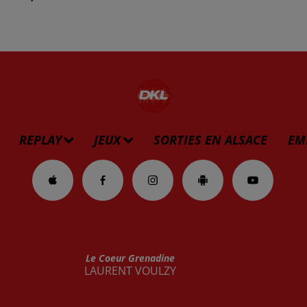
REPLAY
JEUX
SORTIES EN ALSACE
EM
Le Coeur Grenadine
LAURENT VOULZY