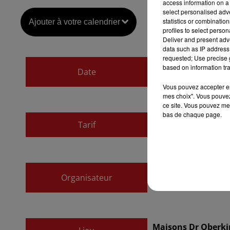
access information on a 
select personalised ad
statistics or combinatio
Ajouter à votre calendrier
profiles to select person
Deliver and present adv
data such as IP address 
requested; Use precise g
du
27 novembre 20
based on information tra
Date
au
22 décembre 20
Vous pouvez accepter en 
mes choix". Vous pouvez
ce site. Vous pouvez met
bas de chaque page.
Tarif
Gratuit
Association des am
Organisateur
03.88.57.71.79
Maisons Dr Oberki