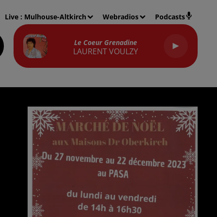
Live :
Mulhouse-Altkirch
Webradios
Podcasts
Le Coeur Grenadine
LAURENT VOULZY