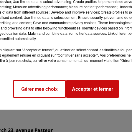
device; Use limited data to select advertising; Create profiles for personalised adver
vertising; Measure advertising performance; Measure content performance; Unders
ns of data from different sources; Develop and improve services; Create profiles to 
alised content; Use limited data to select content; Ensure security, prevent and detect
ertising and content; Save and communicate privacy choices. These technologies
and browsing data to offer following functionalities: Identify devices based on infor
eolocation data; Match and combine data from other data sources; Link different de
23 à 14h00
nsmitted automatically.
23 à 16h30
cliquant sur "Accepter et fermer", ou affiner en sélectionnant les finalités et/ou pa
 également refuser en cliquant sur "Continuer sans accepter". Vos préférences ne 
tre à jour vos choix, ou retirer votre consentement à tout moment via le lien "Gérer 
Gérer mes choix
Accepter et fermer
is des Maisons Dr Oberkirch
rch 23, avenue Pasteur