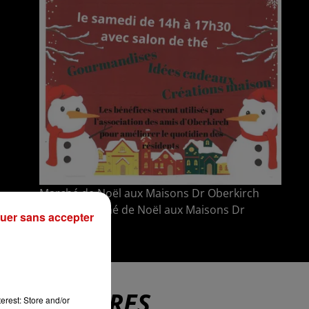
Marché de Noël aux Maisons Dr Oberkirch
Crédit :
Marché de Noël aux Maisons Dr
uer sans accepter
Oberkirch
D'AUTRES
erest: Store and/or