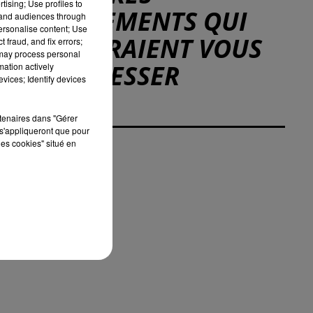
tising; Use profiles to
ÉVÉNEMENTS QUI
tand audiences through
personalise content; Use
POURRAIENT VOUS
 fraud, and fix errors;
 may process personal
INTÉRESSER
mation actively
vices; Identify devices
rtenaires dans "Gérer
s'appliqueront que pour
les cookies" situé en