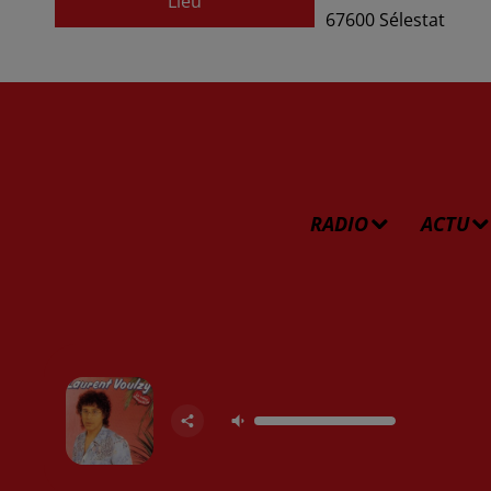
Lieu
67600
Sélestat
RADIO
ACTU