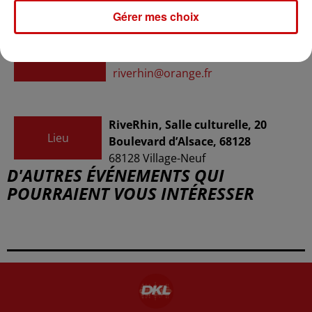
Gérer mes choix
Le RiveRhin de Village-Neuf
Organisateur
03 89 70 28 32
riverhin@orange.fr
RiveRhin, Salle culturelle, 20
Lieu
Boulevard d’Alsace, 68128
68128
Village-Neuf
D'AUTRES ÉVÉNEMENTS QUI
POURRAIENT VOUS INTÉRESSER