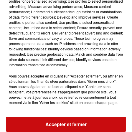
spectacle sans temps mort et plus Vivant que jamais.
profiles for personalised advertising; Use profiles to select personalised
advertising; Measure advertising performance; Measure content
Venez partager un grand Moment de complicité et de
performance; Understand audiences through statistics or combinations
rire avec ce duo surprenant, attachant, taquin, véloce. Et
of data from different sources; Develop and improve services; Create
qui ne ressemble à aucun autre !
profiles to personalise content; Use profiles to select personalised
content; Use limited data to select content; Ensure security, prevent and
detect fraud, and fix errors; Deliver and present advertising and content;
Save and communicate privacy choices. These technologies may
process personal data such as IP address and browsing data to offer
following functionalities: Identify devices based on information actively
requested; Use precise geolocation data; Match and combine data from
Ajouter à votre calendrier
other data sources; Link different devices; Identify devices based on
information transmitted automatically.
Vous pouvez accepter en cliquant sur "Accepter et fermer", ou affiner en
du
5 mai 2023 à 20h30
sélectionnant les finalités et/ou partenaires dans "Gérer mes choix".
Date
Vous pouvez également refuser en cliquant sur "Continuer sans
au
5 mai 2023 à 22h00
accepter". Vos préférences ne s'appliqueront que pour ce site. Vous
pouvez mettre à jour vos choix, ou retirer votre consentement à tout
moment via le lien "Gérer les cookies" situé en bas de chaque page.
Payant
Tarif
18€/16€/5€
Accepter et fermer