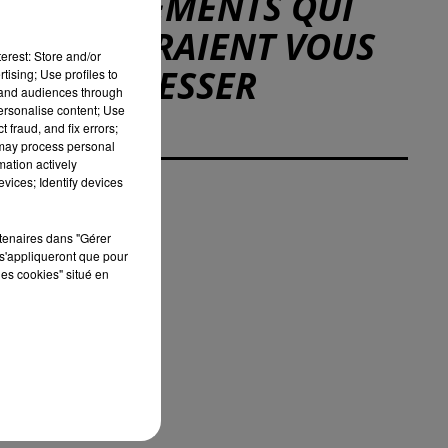
ÉVÉNEMENTS QUI
POURRAIENT VOUS
erest: Store and/or
INTÉRESSER
tising; Use profiles to
tand audiences through
personalise content; Use
 fraud, and fix errors;
 may process personal
mation actively
vices; Identify devices
rtenaires dans "Gérer
s'appliqueront que pour
les cookies" situé en