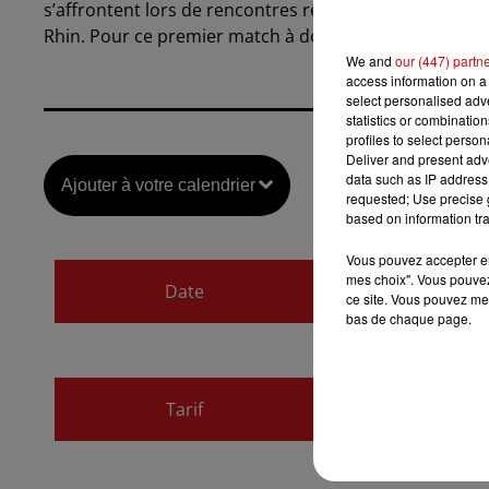
s’affrontent lors de rencontres réparties tout au long
Rhin. Pour ce premier match à domicile de la saison.
We and
our (447) partn
access information on a 
select personalised ad
statistics or combinatio
profiles to select person
Deliver and present adv
data such as IP address 
Ajouter à votre calendrier
requested; Use precise g
based on information tra
Vous pouvez accepter en 
du
8 octobre 2022 
mes choix". Vous pouvez
Date
ce site. Vous pouvez met
au
8 octobre 2022 
bas de chaque page.
Payant
Tarif
5€