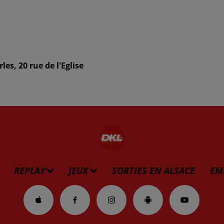
r
les, 20 rue de l'Eglise
REPLAY
JEUX
SORTIES EN ALSACE
EM