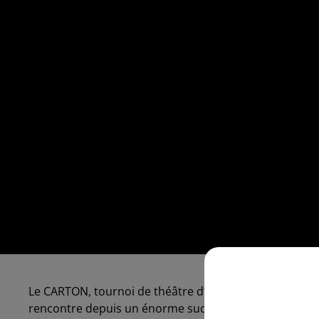
Le CARTON, tournoi de théâtre d’improvisation du Haut
rencontre depuis un énorme succès. Chaque saison, p