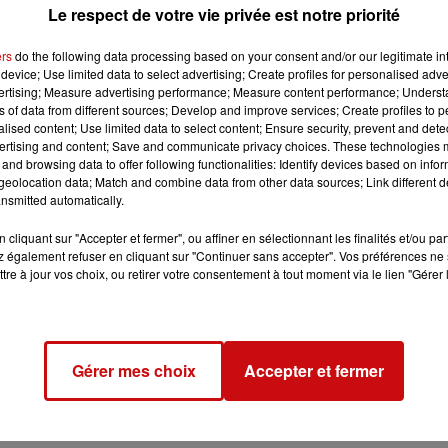
 de la saison aux quatre coins du Haut-
Le respect de votre vie privée est notre priorité
ers
do the following data processing based on your consent and/or our legitimate int
device; Use limited data to select advertising; Create profiles for personalised adver
vertising; Measure advertising performance; Measure content performance; Unders
ns of data from different sources; Develop and improve services; Create profiles to 
alised content; Use limited data to select content; Ensure security, prevent and detect
ertising and content; Save and communicate privacy choices. These technologies
and browsing data to offer following functionalities: Identify devices based on infor
eolocation data; Match and combine data from other data sources; Link different de
nsmitted automatically.
cliquant sur "Accepter et fermer", ou affiner en sélectionnant les finalités et/ou pa
à 20h00
 également refuser en cliquant sur "Continuer sans accepter". Vos préférences ne 
tre à jour vos choix, ou retirer votre consentement à tout moment via le lien "Gérer 
à 22h00
Gérer mes choix
Accepter et fermer