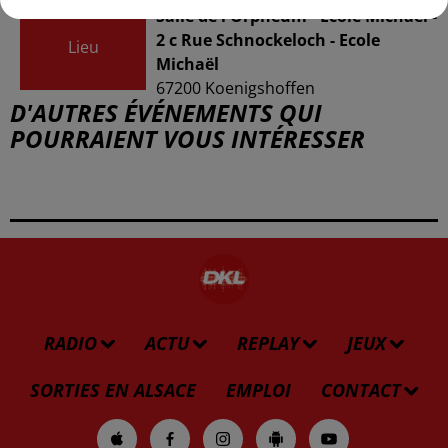
Salle de l'Orphéum - Ecole Michaël -
2 c Rue Schnockeloch - Ecole
Lieu
Michaël
67200
Koenigshoffen
D'AUTRES ÉVÉNEMENTS QUI
POURRAIENT VOUS INTÉRESSER
RADIO
ACTU
REPLAY
JEUX
SORTIES EN ALSACE
EMPLOI
CONTACT