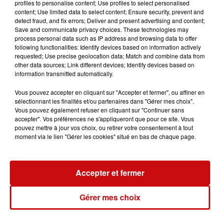
profiles to personalise content; Use profiles to select personalised
novembre 2023 à l'Orphéum à Koenigshoffen
content; Use limited data to select content; Ensure security, prevent and
Crédit :
Le Malade Imaginaire de Molière le vendredi 17
detect fraud, and fix errors; Deliver and present advertising and content;
Save and communicate privacy choices. These technologies may
novembre 2023 à l'Orphéum à Koenigshoffen
process personal data such as IP address and browsing data to offer
following functionalities: Identify devices based on information actively
requested; Use precise geolocation data; Match and combine data from
other data sources; Link different devices; Identify devices based on
information transmitted automatically.
Ajouter à votre calendrier
Vous pouvez accepter en cliquant sur "Accepter et fermer", ou affiner en
sélectionnant les finalités et/ou partenaires dans "Gérer mes choix".
Vous pouvez également refuser en cliquant sur "Continuer sans
accepter". Vos préférences ne s'appliqueront que pour ce site. Vous
du
17 novembre 2023 à 20h00
pouvez mettre à jour vos choix, ou retirer votre consentement à tout
Date
moment via le lien "Gérer les cookies" situé en bas de chaque page.
au
17 novembre 2023 à 22h00
Accepter et fermer
Tarif
Gratuit
Gérer mes choix