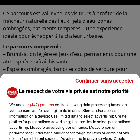
Ce parcours estival invite les visiteurs à profiter de la
fraîcheur naturelle des lieux : jets d’eau, zones
ombragées, bâtiments tempérés… Une expérience
idéale pour échapper à la chaleur urbaine.
Le parcours comprend :
– Brumisation légère et jeux d’eau permanents pour une
atmosphère rafraîchissante
– Espaces ombragés, bancs et coins de verdure pour
des pauses détente
Continuer sans accepter
– Glaces artisanales et boissons fraîches proposées au
Le respect de votre vie privée est notre priorité
Resto du Potager
– Le Château : ses murs épais conservent naturellement
We and
our (447) partners
do the following data processing based on
la fraîcheur
your consent and/or our legitimate interest: Store and/or access
– La Grande Chaufferie : un bâtiment industriel qui reste
information on a device; Use limited data to select advertising; Create
frais même en pleine journée
profiles for personalised advertising; Use profiles to select personalised
advertising; Measure advertising performance; Measure content
performance; Understand audiences through statistics or combinations
of data from different sources; Develop and improve services; Create