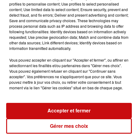
profiles to personalise content; Use profiles to select personalised
content; Use limited data to select content; Ensure security, prevent and
detect fraud, and fix errors; Deliver and present advertising and content;
Ajouter à votre calendrier
Save and communicate privacy choices. These technologies may
process personal data such as IP address and browsing data to offer
following functionalities: Identify devices based on information actively
requested; Use precise geolocation data; Match and combine data from
du
20 juin 2025 à 10h00
other data sources; Link different devices; Identify devices based on
Date
information transmitted automatically.
au
1er octobre 2025 à 18h00
Vous pouvez accepter en cliquant sur "Accepter et fermer", ou affiner en
sélectionnant les finalités et/ou partenaires dans "Gérer mes choix".
Vous pouvez également refuser en cliquant sur "Continuer sans
accepter". Vos préférences ne s'appliqueront que pour ce site. Vous
Tarif
Gratuit
pouvez mettre à jour vos choix, ou retirer votre consentement à tout
moment via le lien "Gérer les cookies" situé en bas de chaque page.
Parc de Wesserling
Accepter et fermer
03 89 38 28 08
Organisateur
info@parc-wesserling.fr
Gérer mes choix
www.parc-wesserling.fr