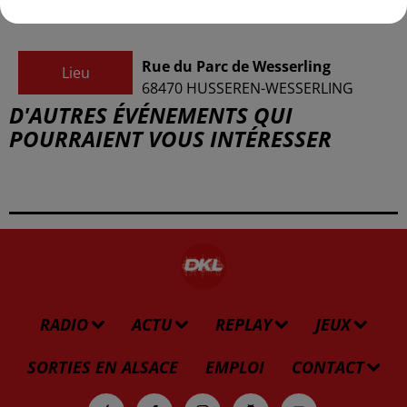
Rue du Parc de Wesserling
Lieu
68470
HUSSEREN-WESSERLING
D'AUTRES ÉVÉNEMENTS QUI
POURRAIENT VOUS INTÉRESSER
RADIO
ACTU
REPLAY
JEUX
SORTIES EN ALSACE
EMPLOI
CONTACT